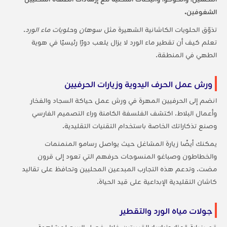
الشغوفين.
تذوّق الحلويات الكاشانية الشهيرة مثل
سوهان
و
حلويات ماء الورد
.
تعلم كيف أن تقطير ماء الورد لا يزال يلعب دورًا رئيسيًا في هوية
الطهي في المنطقة.
ورش عمل الحرف اليدوية وزيارات الحرفيين
انضم إلى الحرفيين المهرة في ورش عمل حياكة السجاد والفخار
وأعمال البلاط. اكتشف الفلسفة الكامنة وراء التصميم الفارسي
وصنع تذكاراتك الخاصة باستخدام التقنيات التقليدية.
يمكنك أيضًا زيارة المشاغل حيث يواصل رسامو المنمنمات
والخطاطون وصباغو المنسوجات حرفهم التي تعود إلى قرون
مضت. وتدعم هذه التجارب المبدعين المحليين وتحافظ على تقاليد
كاشان التقليدية الإبداعية على قيد الحياة.
جولات مياه الورد والتقطير
قم بزيارة
قمزار ونياسار
القريبتين خلال فصل الربيع لمشاهدة