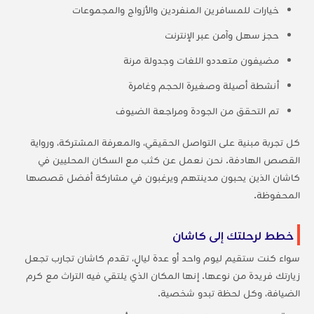
خيارات للمسافرين المنفردين والأزواج والمجموعات
حجز سهل وآمن عبر الإنترنت
مضيفون متعددو اللغات وجدولة مرنة
أنشطة أصيلة وصغيرة الحجم وغامرة
تم التحقق من الجودة ومراجعة الضيوف
كل تجربة مبنية على التواصل الحقيقي، والمعرفة المشتركة، ورواية
القصص الهادفة. نحن نعمل عن كثب مع السكان المحليين في
كاشان الذين يحبون مدينتهم ويرغبون في مشاركة أفضل قصصها
المحفوظة.
خطط لرحلتك إلى كاشان
سواء كنت ستقيم ليوم واحد أو عدة ليالٍ، تقدم كاشان تجارب تجعل
زيارتك فريدة من نوعها. إنها المكان الذي يلتقي فيه التراث مع كرم
الضيافة، وكل لحظة تبدو شخصية.