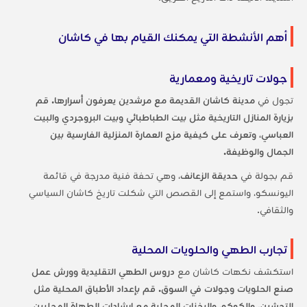
أهم الأنشطة التي يمكنك القيام بها في كاشان
جولات تاريخية ومعمارية
تجول في
مدينة كاشان القديمة مع مرشدين يعرفون أسرارها. قم
بزيارة المنازل التاريخية مثل
بيت الطباطبائي
و
بيت البروجردي
و
البيت
العباسي
، وتعرف على كيفية مزج العمارة المنزلية الفارسية بين
الجمال والوظيفة.
قم بجولة في
حديقة الزعانف
، وهي تحفة فنية مدرجة في قائمة
اليونسكو، واستمع إلى القصص التي شكلت تاريخ كاشان السياسي
والثقافي.
تجارب الطهي والحلويات المحلية
استكشف نكهات كاشان مع
دروس الطهي التقليدية وورش عمل
صنع الحلويات وجولات في السوق. قم بإعداد الأطباق المحلية مثل
التحشين، والكوكو، واليخنات المحلية مع إرشادات الطهاة المحليين