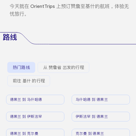
今天就在 OrientTrips 上预订赞詹至基什的航班，体验无
忧旅行。
路线
热门路线
从 赞詹省 出发的行程
前往 基什 的行程
德黑兰 到 马什哈德
马什哈德 到 德黑兰
德黑兰 到 伊斯法罕
伊斯法罕 到 德黑兰
德黑兰 到 克尔曼
克尔曼 到 德黑兰