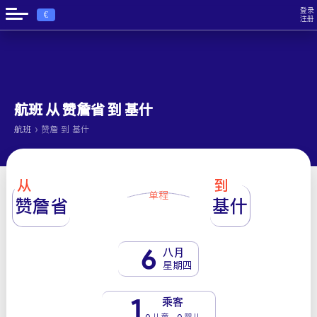
登录
€
注册
航班 从 赞詹省 到 基什
›
航班
赞詹 到 基什
从
到
单程
赞詹省
基什
6
八月
星期四
1
乘客
0 儿童 - 0 婴儿