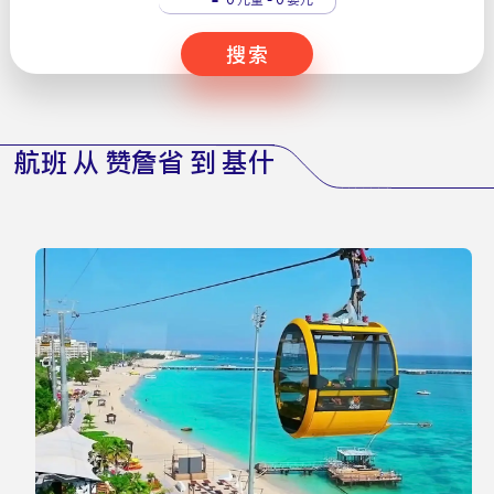
搜索
航班 从 赞詹省 到 基什