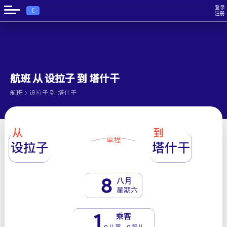
登录
€
注册
航班 从 设拉子 到 塔什干
›
航班
设拉子 到 塔什干
从
到
单程
设拉子
塔什干
8
八月
星期六
1
乘客
0 儿童 - 0 婴儿