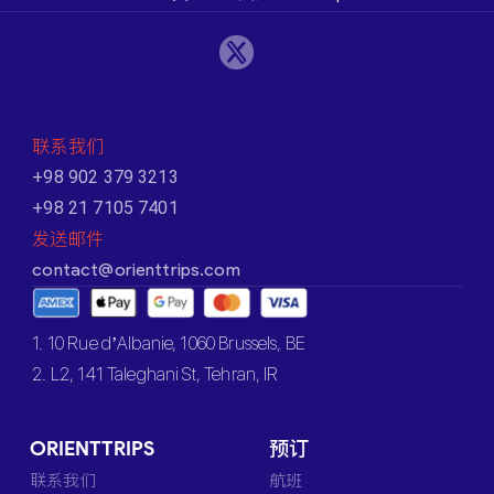
联系我们
+98 902 379 3213
+98 21 7105 7401
发送邮件
contact@orienttrips.com
1. 10 Rue d’Albanie, 1060 Brussels, BE
2. L2, 141 Taleghani St, Tehran, IR
ORIENTTRIPS
预订
联系我们
航班