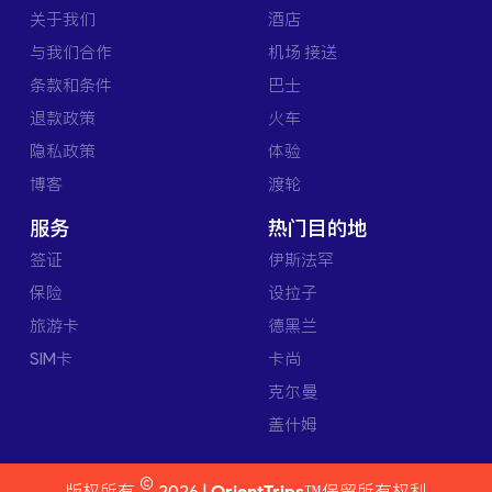
关于我们
酒店
与我们合作
机场 接送
条款和条件
巴士
退款政策
火车
隐私政策
体验
博客
渡轮
服务
热门目的地
签证
伊斯法罕
保险
设拉子
旅游卡
德黑兰
SIM卡
卡尚
克尔曼
盖什姆
©
版权所有
2026 |
OrientTrips™
保留所有权利