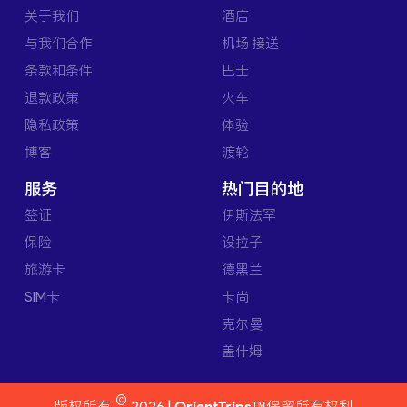
关于我们
酒店
与我们合作
机场 接送
条款和条件
巴士
退款政策
火车
隐私政策
体验
博客
渡轮
服务
热门目的地
签证
伊斯法罕
保险
设拉子
旅游卡
德黑兰
SIM卡
卡尚
克尔曼
盖什姆
©
版权所有
2026 |
OrientTrips™
保留所有权利