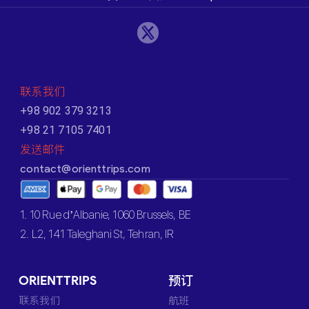
联系我们
+98 902 379 3213
+98 21 7105 7401
发送邮件
contact@orienttrips.com
1. 10 Rue d’Albanie, 1060 Brussels, BE
2. L2, 141 Taleghani St, Tehran, IR
ORIENTTRIPS
预订
联系我们
航班