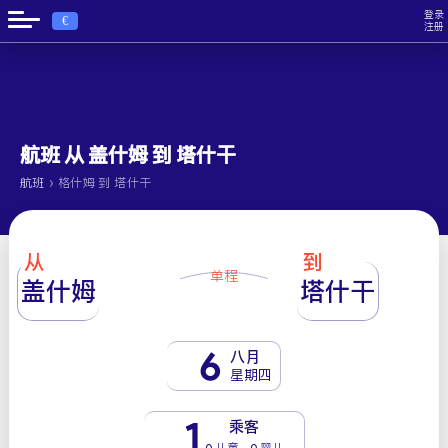
登录
€
注册
航班 从 盖什姆 到 塔什干
›
航班
格什姆 到 塔什干
从
到
单程
盖什姆
塔什干
6
八月
星期四
1
乘客
0 儿童 - 0 婴儿