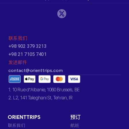
联系我们
+98 902 379 3213
+98 21 7105 7401
发送邮件
contact@orienttrips.com
1. 10 Rue d’Albanie, 1060 Brussels, BE
2. L2, 141 Taleghani St, Tehran, IR
ORIENTTRIPS
预订
联系我们
航班