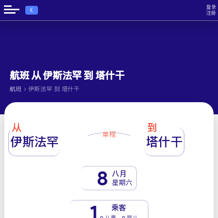
登录
€
注册
航班 从 伊斯法罕 到 塔什干
›
航班
伊斯法罕 到 塔什干
从
到
单程
伊斯法罕
塔什干
8
八月
星期六
1
乘客
0 儿童 - 0 婴儿