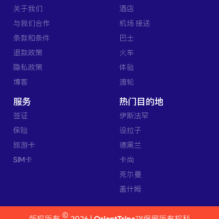
关于我们
酒店
与我们合作
机场 接送
条款和条件
巴士
退款政策
火车
隐私政策
体验
博客
渡轮
服务
热门目的地
签证
伊斯法罕
保险
设拉子
旅游卡
德黑兰
SIM卡
卡尚
克尔曼
盖什姆
©
版权所有
2026 |
OrientTrips™
保留所有权利