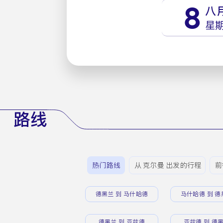
8
八
星
路线
热门路线
从 克尔曼 出发的行程
前
德黑兰 到 马什哈德
马什哈德 到 德
德黑兰 到 亚兹德
亚兹德 到 德