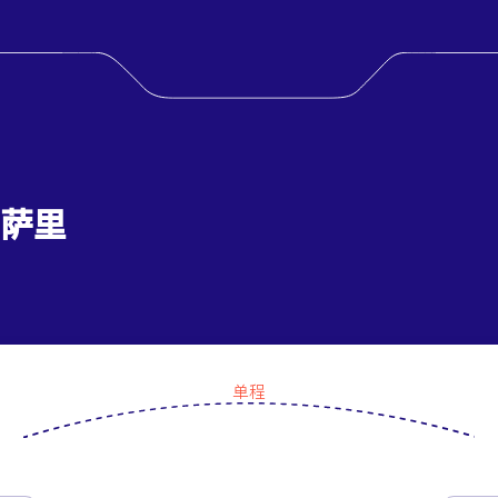
 萨里
单程