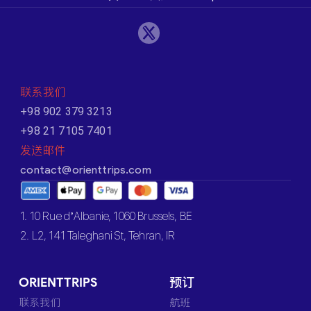
联系我们
+98 902 379 3213
+98 21 7105 7401
发送邮件
contact@orienttrips.com
1. 10 Rue d’Albanie, 1060 Brussels, BE
2. L2, 141 Taleghani St, Tehran, IR
ORIENTTRIPS
预订
联系我们
航班