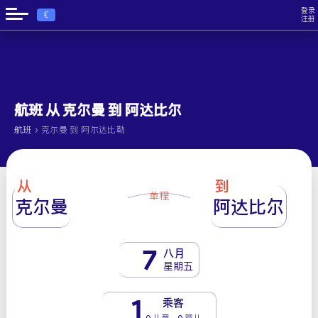
登录
€
注册
航班 从 克尔曼 到 阿达比尔
›
航班
克尔曼 到 阿尔达比勒
从
到
单程
克尔曼
阿达比尔
7
八月
星期五
1
乘客
0 儿童 - 0 婴儿