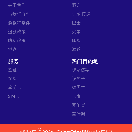
关于我们
酒店
与我们合作
机场 接送
条款和条件
巴士
退款政策
火车
隐私政策
体验
博客
渡轮
服务
热门目的地
签证
伊斯法罕
保险
设拉子
旅游卡
德黑兰
SIM卡
卡尚
克尔曼
盖什姆
©
版权所有
2026 |
OrientTrips™
保留所有权利