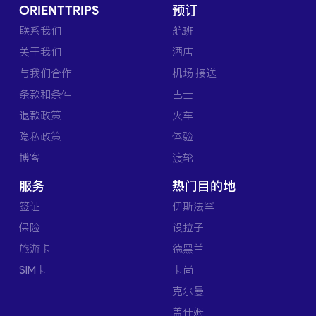
ORIENTTRIPS
预订
联系我们
航班
关于我们
酒店
与我们合作
机场 接送
条款和条件
巴士
退款政策
火车
隐私政策
体验
博客
渡轮
服务
热门目的地
签证
伊斯法罕
保险
设拉子
旅游卡
德黑兰
SIM卡
卡尚
克尔曼
盖什姆