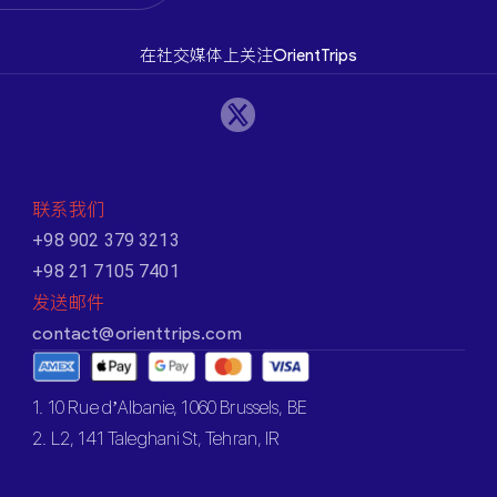
在社交媒体上关注OrientTrips
联系我们
+98 902 379 3213
+98 21 7105 7401
发送邮件
contact@orienttrips.com
1. 10 Rue d’Albanie, 1060 Brussels, BE
2. L2, 141 Taleghani St, Tehran, IR