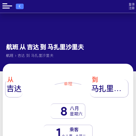
登录
€
注册
航班 从 吉达 到 马扎里沙里夫
›
航班
吉达 到 马扎里沙里夫
从
到
单程
吉达
马扎里沙里夫
8
八月
星期六
1
乘客
0 儿童 - 0 婴儿