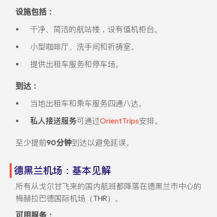
设施包括：
干净、简洁的航站楼，设有值机柜台。
小型咖啡厅、洗手间和祈祷室。
提供出租车服务和停车场。
到达：
当地出租车和乘车服务四通八达。
私人接送服务
可通过
OrientTrips
安排。
至少提前
90分钟
到达以避免延误。
德黑兰机场：基本见解
所有从戈尔甘飞来的国内航班都降落在德黑兰市中心的
梅赫拉巴德国际机场（THR）。
可用服务：