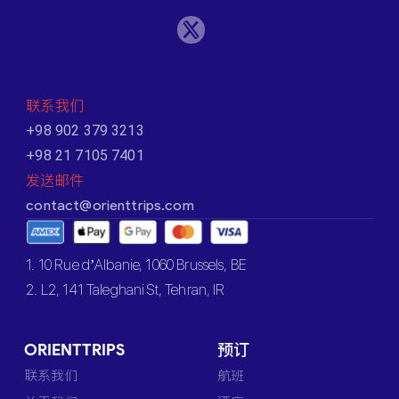
联系我们
+98 902 379 3213
+98 21 7105 7401
发送邮件
contact@orienttrips.com
1. 10 Rue d’Albanie, 1060 Brussels, BE
2. L2, 141 Taleghani St, Tehran, IR
ORIENTTRIPS
预订
联系我们
航班