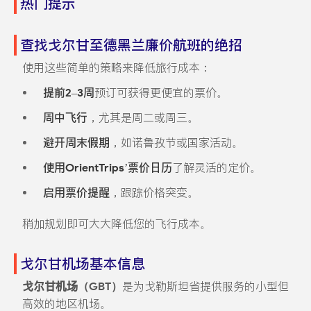
热门提示
查找戈尔甘至德黑兰廉价航班的绝招
使用这些简单的策略来降低旅行成本：
提前2–3周
预订可获得更便宜的票价。
周中飞行
，尤其是周二或周三。
避开周末假期
，如诺鲁孜节或国家活动。
使用OrientTrips’票价日历
了解灵活的定价。
启用票价提醒
，跟踪价格突变。
稍加规划即可大大降低您的飞行成本。
戈尔甘机场基本信息
戈尔甘机场（GBT）
是为戈勒斯坦省提供服务的小型但
高效的地区机场。