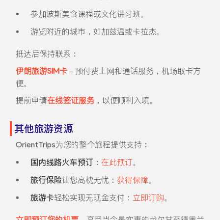
参加波斯美食课程或文化讲习班。
游览附近的城市，如加兹温或卡拉杰。
抵达后保持联系：
伊朗旅游SIM卡
– 预付费上网和通话服务，机场取卡方
便。
提前申请
在线签证服务
，以便顺利入境。
其他旅游资源
OrientTrips为您的整个旅程提供支持：
国内线路火车预订
：
在此预订
。
旅行保险
让您高枕无忧：
获得保障
。
旅游卡
轻松实现无现金支付：
立即订购
。
立即预订您的机票
，享受当今最实惠的戈尔甘至德黑兰