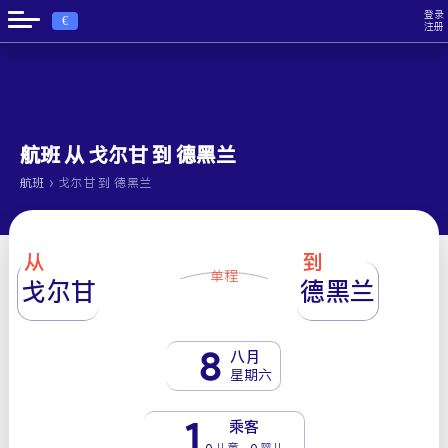
登录
€
注册
航班 从 戈尔甘 到 德黑兰
›
航班
戈尔甘 到 德黑兰
从
到
单程
戈尔甘
德黑兰
8
八月
星期六
1
乘客
0 儿童 - 0 婴儿