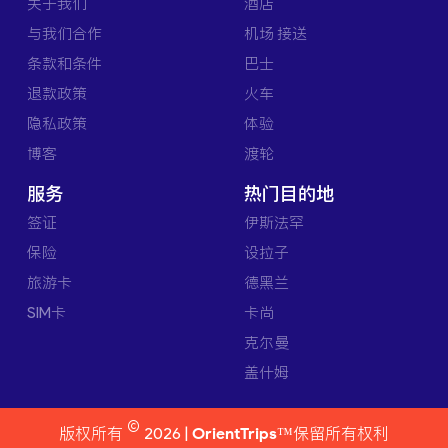
关于我们
酒店
与我们合作
机场 接送
条款和条件
巴士
退款政策
火车
隐私政策
体验
博客
渡轮
服务
热门目的地
签证
伊斯法罕
保险
设拉子
旅游卡
德黑兰
SIM卡
卡尚
克尔曼
盖什姆
©
版权所有
2026 |
OrientTrips™
保留所有权利