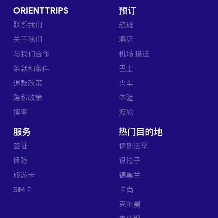
ORIENTTRIPS
预订
联系我们
航班
关于我们
酒店
与我们合作
机场 接送
条款和条件
巴士
退款政策
火车
隐私政策
体验
博客
渡轮
服务
热门目的地
签证
伊斯法罕
保险
设拉子
旅游卡
德黑兰
SIM卡
卡尚
克尔曼