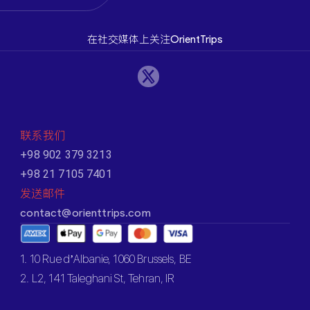
在社交媒体上关注OrientTrips
联系我们
+98 902 379 3213
+98 21 7105 7401
发送邮件
contact@orienttrips.com
1. 10 Rue d’Albanie, 1060 Brussels, BE
2. L2, 141 Taleghani St, Tehran, IR