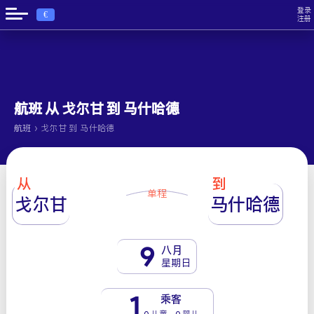
登录
€
注册
航班 从 戈尔甘 到 马什哈德
›
航班
戈尔甘 到 马什哈德
从
到
单程
戈尔甘
马什哈德
9
八月
星期日
1
乘客
0 儿童 - 0 婴儿