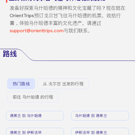
准备好探索马什哈德的精神和文化宝藏了吗？现在就在
OrientTrips预订戈尔甘飞往马什哈德的机票。收拾行
囊，体验马什哈德丰富的文化遗产。请通过
support@orienttrips.com
与我们联系。
路线
热门路线
从 戈尔甘 出发的行程
前往 马什哈德 的行程
德黑兰 到 马什哈德
马什哈德 到 德黑兰
德黑兰 到 伊斯法罕
伊斯法罕 到 德黑兰