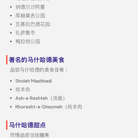
纳德尔沙阿墓
库赫桑吉公园
瓦基拉巴德花园
礼萨集市
梅拉特公园
著名的马什哈德美食
品尝马什哈德的美食佳肴：
Sholeh Mashhadi
炖羊肉
Ash-e Reshteh（汤面）
Khoresht-e Gheymeh（炖羊肉
马什哈德甜点
尽情品尝当地糖果