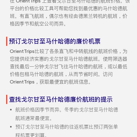
在 OrientTrips 上查看戈尔甘至马什哈德的航班价格。该
平台的价格比较工具可帮助您找到最优惠的马什哈德航
班。有直飞航班，偶尔也有经由德黑兰转机的航班，价
格因季节和航空公司而异。
预订戈尔甘至马什哈德的廉价机票
OrientTrips比较了各条直飞和中转航线的航班价格，为
您提供经济实惠的戈尔甘至马什哈德航班。使用筛选器
查找最后一分钟戈尔甘飞往马什哈德的航班，或以最低
价格包租马什哈德的航班，从而节省时间。访问
OrientTrips，获取最便宜的航班信息。
查找戈尔甘至马什哈德廉价航班的提示
航班价格因季节而异。冬季的戈尔甘至马什哈德
航班通常最便宜。
预订戈尔甘至马什哈德的往返机票比预订两张单
程机票更划算。