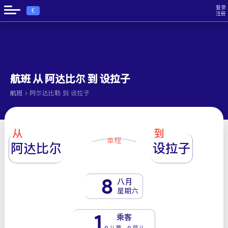
登录
€
注册
航班 从 阿达比尔 到 设拉子
›
航班
阿尔达比勒 到 设拉子
从
到
单程
阿达比尔
设拉子
8
八月
星期六
1
乘客
0 儿童 - 0 婴儿