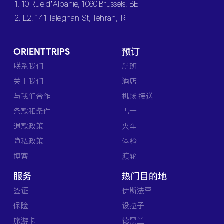
1. 10 Rue d’Albanie, 1060 Brussels, BE
2. L2, 141 Taleghani St, Tehran, IR
ORIENTTRIPS
预订
联系我们
航班
关于我们
酒店
与我们合作
机场 接送
条款和条件
巴士
退款政策
火车
隐私政策
体验
博客
渡轮
服务
热门目的地
签证
伊斯法罕
保险
设拉子
旅游卡
德黑兰