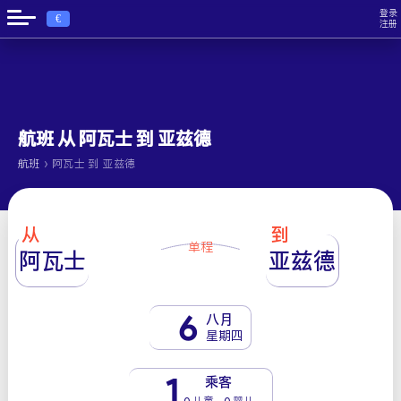
登录
€
注册
航班 从 阿瓦士 到 亚兹德
›
航班
阿瓦士 到 亚兹德
从
到
单程
阿瓦士
亚兹德
6
八月
星期四
1
乘客
0 儿童 - 0 婴儿