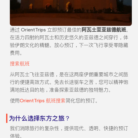
通过 OrientTrips 立即预订最佳的
阿瓦士至亚兹德航班
。
在活力四射的阿瓦士和历史悠久的亚兹德之间穿行，体
验伊朗文化的精髓。放心预订，下一次飞行享受零隐藏
费用。
搜索航班
从阿瓦士飞往亚兹德，是在这两座伊朗重要城市之间旅
行的便捷高效方式。免去长途驱车之苦，您可以精神饱
满地抵达目的地，准备探索亚兹德的独特魅力。
使用
OrientTrips 航班搜索
简化您的预订。
为什么选择东方之旅？
我们消除旅行的复杂性，提供现代、透明、快捷的预订
体验。