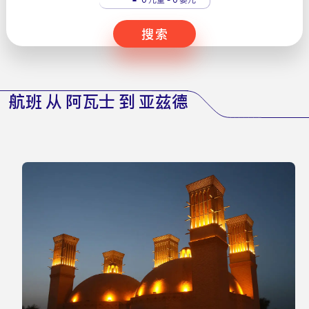
搜索
航班 从 阿瓦士 到 亚兹德