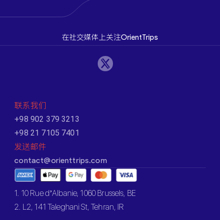
在社交媒体上关注OrientTrips
联系我们
+98 902 379 3213
+98 21 7105 7401
发送邮件
contact@orienttrips.com
1. 10 Rue d’Albanie, 1060 Brussels, BE
2. L2, 141 Taleghani St, Tehran, IR