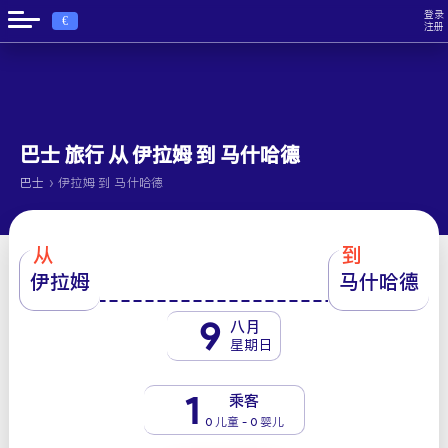
登录
€
注册
巴士 旅行 从 伊拉姆 到 马什哈德
›
巴士
伊拉姆 到 马什哈德
从
到
伊拉姆
马什哈德
9
八月
星期日
1
乘客
0 儿童 - 0 婴儿