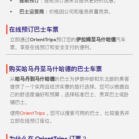
提前预订
：提前预订通常会提供更好的优惠。
巴士运营商
：价格因公司和服务质量而异。
在线预订巴士车票
立即通过
OrientTrips
预订您的
伊拉姆至马什哈德
汽车
票。享受在线预订和安全支付的便利。
购买哈马丹至马什哈德的巴士车票
从
哈马丹到马什哈德
的巴士为伊朗中部和东北部的乘客
提供了一个实用且经济实惠的旅行选择。您可以根据自
己的舒适度偏好和预算，选择标准巴士、贵宾巴士或卧
铺巴士。
使用
OrientTrips
，您可以搜索可用的巴士、比较服务并
立即在线预订座位。
为什么在 OrientTrips 订票？