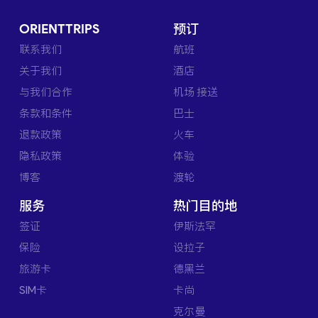
ORIENTTRIPS
预订
联系我们
航班
关于我们
酒店
与我们合作
机场 接送
条款和条件
巴士
退款政策
火车
隐私政策
体验
博客
渡轮
服务
热门目的地
签证
伊斯法罕
保险
设拉子
旅游卡
德黑兰
SIM卡
卡尚
克尔曼