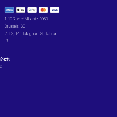
1. 10 Rue d’Albanie, 1060
Brussels, BE
2. L2, 141 Taleghani St, Tehran,
IR
目的地
罕