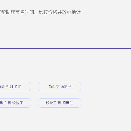
平台可帮助您节省时间、比较价格并放心地计
德黑兰 到 卡尚
卡尚 到 德黑兰
黑兰 到 设拉子
设拉子 到 德黑兰