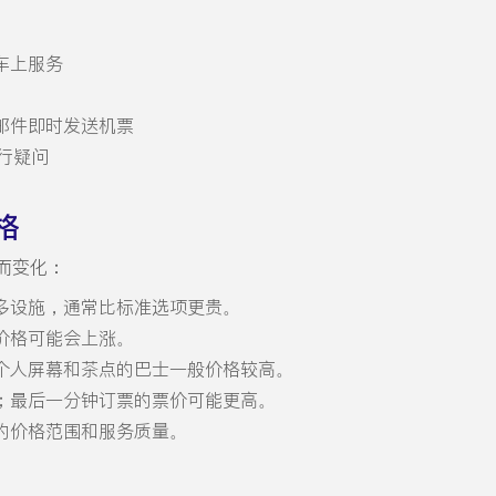
车上服务
邮件即时发送机票
旅行疑问
格
而变化：
多设施，通常比标准选项更贵。
价格可能会上涨。
口、个人屏幕和茶点的巴士一般价格较高。
；最后一分钟订票的票价可能更高。
的价格范围和服务质量。