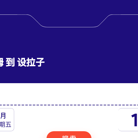
姆 到 设拉子
月
期五