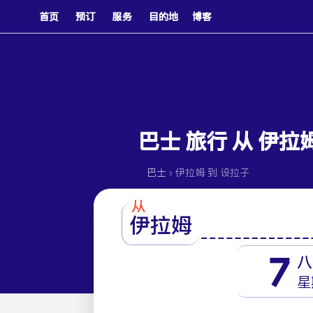
首页
预订
服务
目的地
博客
巴士 旅行 从 伊拉
›
巴士
伊拉姆 到 设拉子
从
伊拉姆
7
八
星