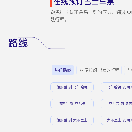
在线预订巴士车票
避免排长队和最后一刻的压力。通过 Or
划行程。
路线
热门路线
从 伊拉姆 出发的行程
前
德黑兰 到 马什哈德
马什哈德 到 德
德黑兰 到 克尔曼
克尔曼 到 德
德黑兰 到 大不里士
大不里士 到 德