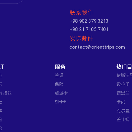
联系我们
+98 902 379 3213
+98 21 7105 7401
发送邮件
contact@orienttrips.com
订
服务
热门
班
签证
伊斯法
店
保险
设拉子
场 接送
旅游卡
德黑兰
士
SIM卡
卡尚
车
克尔曼
验
盖什姆
轮