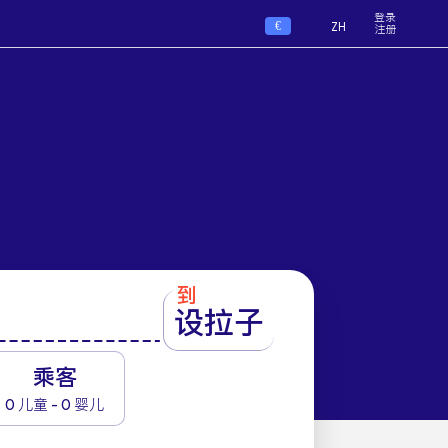
登录
€
ZH
注册
到
设拉子
1
乘客
0 儿童 - 0 婴儿