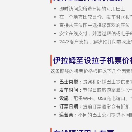
即时访问您所选日期的可用巴士
在一个地方比较票价、发车时间和
直接从座位图中选择您喜欢的座位
安全在线支付，并通过短信或电子
24/7客户支持，解决预订问题或
伊拉姆至设拉子机票价
这条路线的机票价格根据以下几个因素
巴士类型：
贵宾和卧铺巴士提供更
发车时间：
节假日或旅游高峰时段
设施：
配备Wi-Fi、USB充电端
订票日期：
提前订票通常会有折扣
运营商：
不同的巴士公司提供不同