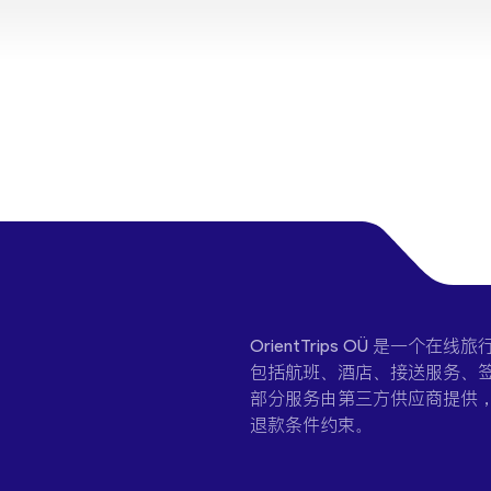
OrientTrips OÜ 是
包括航班、酒店、接送服务、签
部分服务由第三方供应商提供
退款条件约束。