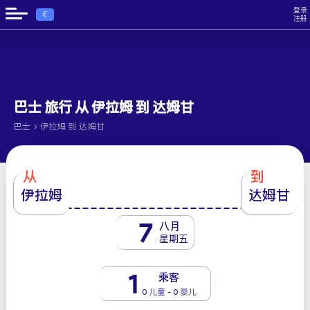
登录
€
注册
巴士 旅行 从 伊拉姆 到 达姆甘
›
巴士
伊拉姆 到 达姆甘
从
到
伊拉姆
达姆甘
7
八月
星期五
1
乘客
0 儿童 - 0 婴儿