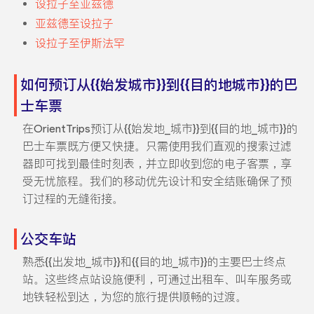
设拉子至亚兹德
亚兹德至设拉子
设拉子至伊斯法罕
如何预订从{{始发城市}}到{{目的地城市}}的巴
士车票
在OrientTrips预订从{{始发地_城市}}到{{目的地_城市}}的
巴士车票既方便又快捷。只需使用我们直观的搜索过滤
器即可找到最佳时刻表，并立即收到您的电子客票，享
受无忧旅程。我们的移动优先设计和安全结账确保了预
订过程的无缝衔接。
公交车站
熟悉{{出发地_城市}}和{{目的地_城市}}的主要巴士终点
站。这些终点站设施便利，可通过出租车、叫车服务或
地铁轻松到达，为您的旅行提供顺畅的过渡。