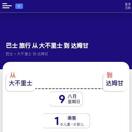
登录
€
注册
巴士 旅行 从 大不里士 到 达姆甘
›
巴士
大不里士 到 达姆甘
从
到
大不里士
达姆甘
9
八月
星期日
1
乘客
0 儿童 - 0 婴儿