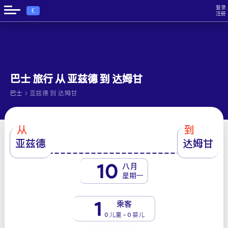
登录
€
注册
巴士 旅行 从 亚兹德 到 达姆甘
›
巴士
亚兹德 到 达姆甘
从
到
亚兹德
达姆甘
10
八月
星期一
1
乘客
0 儿童 - 0 婴儿