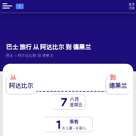
登录
€
注册
巴士 旅行 从 阿达比尔 到 德黑兰
›
巴士
阿尔达比勒 到 德黑兰
从
到
阿达比尔
德黑兰
7
八月
星期五
1
乘客
0 儿童 - 0 婴儿