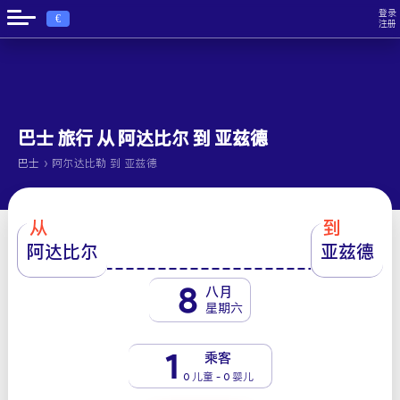
登录
€
注册
巴士 旅行 从 阿达比尔 到 亚兹德
›
巴士
阿尔达比勒 到 亚兹德
从
到
阿达比尔
亚兹德
8
八月
星期六
1
乘客
0 儿童 - 0 婴儿