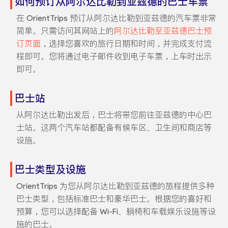
如何预订从阿尔达比勒到亚兹德的巴士车票
在 OrientTrips 预订从阿尔达比勒到亚兹德的汽车票非常
简单。只需访问其网站上的
阿尔达比勒至亚兹德巴士预
订页面
，选择您喜欢的旅行日期和时间，并完成支付流
程即可。您将通过电子邮件收到电子车票，上车时出示
即可。
巴士站
从阿尔达比勒出发后，巴士将带您前往亚兹德的中心巴
士站。这两个汽车站都配备有候车区、卫生间和商店等
设施。
巴士类型及设施
OrientTrips 为您从阿尔达比勒到亚兹德的旅程提供多种
巴士类型，包括标准巴士和豪华巴士。根据您的喜好和
预算，您可以选择配备 Wi-Fi、躺椅和车载娱乐设施等设
施的巴士。