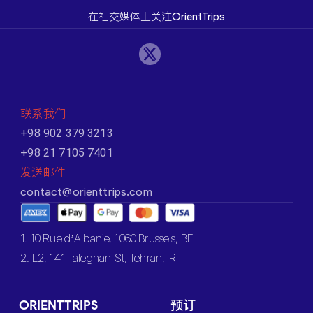
在社交媒体上关注OrientTrips
联系我们
+98 902 379 3213
+98 21 7105 7401
发送邮件
contact@orienttrips.com
1. 10 Rue d’Albanie, 1060 Brussels, BE
2. L2, 141 Taleghani St, Tehran, IR
ORIENTTRIPS
预订