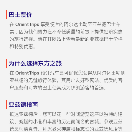
巴士票价
在 OrientTrips 享受便宜的阿尔达比勒至亚兹德巴士车
票，因为他们努力在不降低质量的前提下提供经济实惠
的旅行选择。请在其网站上查看最新的亚兹德巴士价格
和特别优惠。
为什么选择东方之旅
在 OrientTrips 预订汽车票可确保您获得从阿尔达比勒到
亚兹德的无缝旅行体验。其用户友好型网站、优质的客
户服务和可靠的巴士使其成为伊朗游客的首选。
亚兹德指南
抵达亚兹德后，您可以花一些时间游览这座以独特的建
筑、蜿蜒的小巷和丰富的历史而闻名的古城。参观亚兹
德贾梅清真寺、拜火教火神庙和标志性的亚兹德风塔等