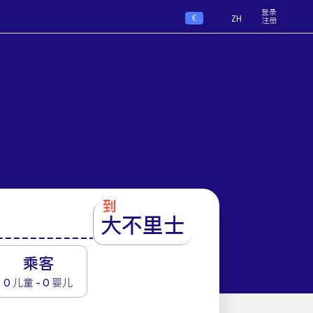
登录
€
ZH
注册
到
大不里士
1
乘客
0 儿童 - 0 婴儿