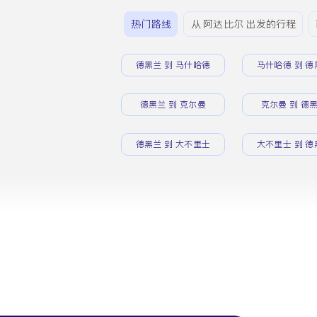
热门路线
从 阿达比尔 出发的行程
德黑兰 到 马什哈德
马什哈德 到 德
德黑兰 到 克尔曼
克尔曼 到 德
德黑兰 到 大不里士
大不里士 到 德