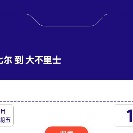
比尔 到 大不里士
月
期五