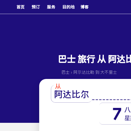
首页
预订
服务
目的地
博客
巴士 旅行 从 阿达
›
巴士
阿尔达比勒 到 大不里士
从
阿达比尔
7
八
星