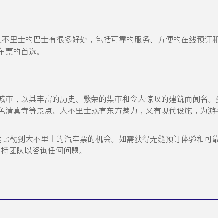
比勒到大不里士的巴士有很多好处，包括可靠的服务、方便的在线预订和卓越
车票的首选。
城市，以其丰富的历史、繁荣的集市和令人惊叹的建筑而闻名。
色清真寺等景点。大不里士既有东方魅力，又有现代设施，为游
预订从阿尔达比勒到大不里士的汽车票的机会。如需获得无缝预订体验和
联系我们的支持团队以咨询任何问题。