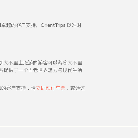
的客户支持。OrientTrips 以准时
到大不里士旅游的游客可以游览大不里
客提供了一个古老世界魅力与现代生活
可靠的客户支持，请
立即预订车票
，或通过