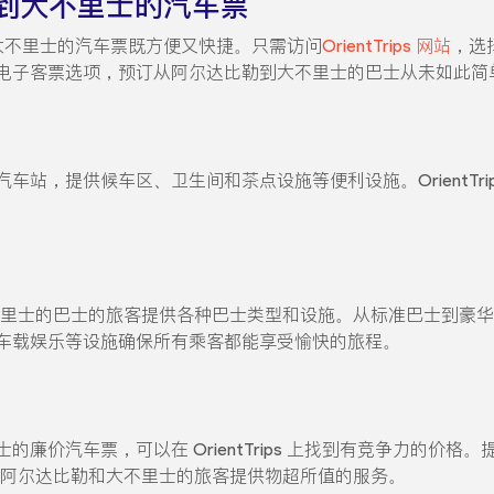
到大不里士的汽车票
达比勒到大不里士的汽车票既方便又快捷。只需访问
OrientTrips 网站
，选
电子客票选项，预订从阿尔达比勒到大不里士的巴士从未如此简
站，提供候车区、卫生间和茶点设施等便利设施。OrientTri
比勒到大不里士的巴士的旅客提供各种巴士类型和设施。从标准巴士到
车载娱乐等设施确保所有乘客都能享受愉快的旅程。
廉价汽车票，可以在 OrientTrips 上找到有竞争力的价
巴士游览阿尔达比勒和大不里士的旅客提供物超所值的服务。