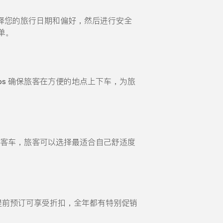
择您的旅行日期和偏好，然后进行安全
单。
ps 确保旅客在方便的地点上下车，为旅
豪华客车，旅客可以选择最适合自己舒适度
格。提前预订可享受折扣，全年都有特别促销