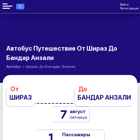
Войти
€
Регистрация
Автобус Путешествие От Шираз До
Бандар Анзали
›
Автобус
Шираз До Бендер-Энзали
От
До
ШИРАЗ
БАНДАР АНЗАЛИ
7
август
пятница
1
Пассажиры