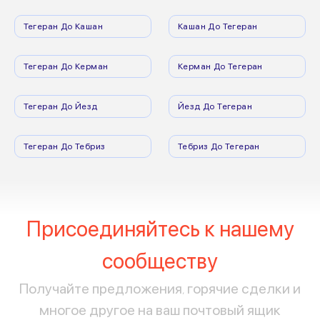
Тегеран До Кашан
Кашан До Тегеран
Тегеран До Керман
Керман До Тегеран
Тегеран До Йезд
Йезд До Тегеран
Тегеран До Тебриз
Тебриз До Тегеран
Присоединяйтесь к нашему
сообществу
Получайте предложения, горячие сделки и
многое другое на ваш почтовый ящик