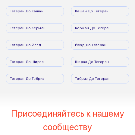
Тегеран До Кашан
Кашан До Тегеран
Тегеран До Керман
Керман До Тегеран
Тегеран До Йезд
Йезд До Тегеран
Тегеран До Шираз
Шираз До Тегеран
Тегеран До Тебриз
Тебриз До Тегеран
Присоединяйтесь к нашему
сообществу