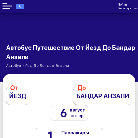
Войти
€
Регистрация
Автобус Путешествие От Йезд До Бандар
Анзали
›
Автобус
Язд До Бендер-Энзали
От
До
ЙЕЗД
БАНДАР АНЗАЛИ
6
август
четверг
1
Пассажиры