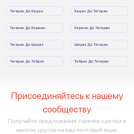
Тегеран До Кашан
Кашан До Тегеран
Тегеран До Керман
Керман До Тегеран
Тегеран До Шираз
Шираз До Тегеран
Тегеран До Тебриз
Тебриз До Тегеран
Присоединяйтесь к нашему
сообществу
Получайте предложения, горячие сделки и
многое другое на ваш почтовый ящик