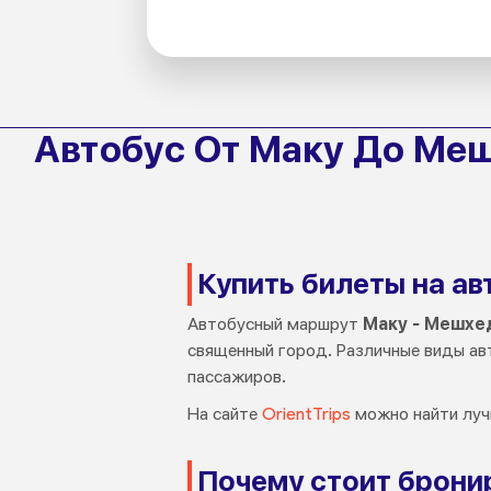
Автобус От Маку До Ме
Купить билеты на ав
Автобусный маршрут
Маку - Мешхе
священный город. Различные виды ав
пассажиров.
На сайте
OrientTrips
можно найти лучш
Почему стоит бронир