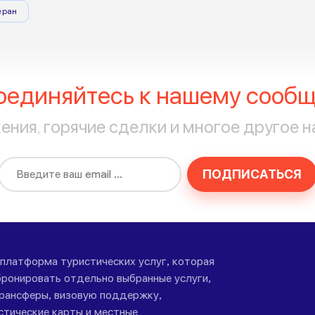
еран
оединяйтесь к нашему сообщ
ния, горячие сделки и многое другое н
ПОДПИСАТЬСЯ
-платформа туристических услуг, которая
ронировать отдельно выбранные услуги,
трансферы, визовую поддержку,
стические карты и местные