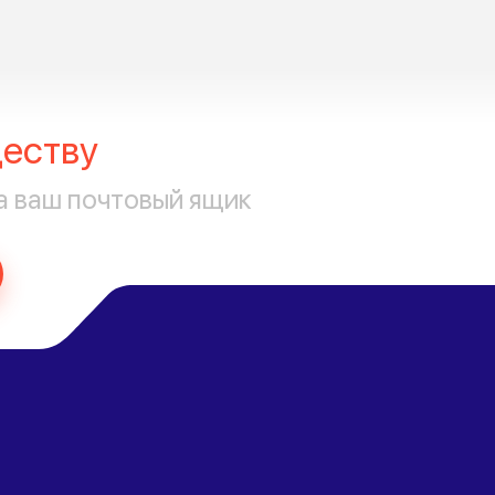
еству
а ваш почтовый ящик