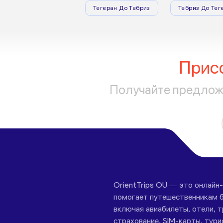
Тегеран До Тебриз
Тебриз До Тег
Прис
Получайте предложе
OrientTrips OÜ — это онлайн
помогает путешественникам б
включая авиабилеты, отели, 
страхование, SIM-карты, тури