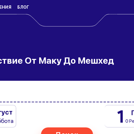
ЕНИЯ
БЛОГ
ствие От Маку До Мешхед
1
густ
ббота
0 Р