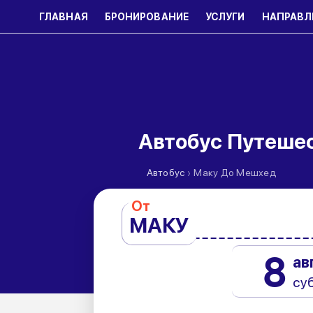
ГЛАВНАЯ
БРОНИРОВАНИЕ
УСЛУГИ
НАПРАВЛ
Автобус Путеше
›
Автобус
Маку До Мешхед
От
МАКУ
8
ав
су