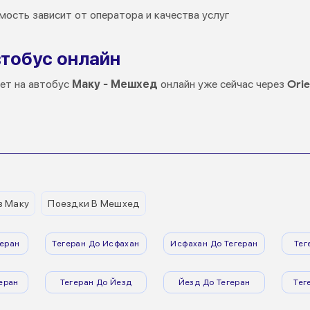
мость зависит от оператора и качества услуг
втобус онлайн
лет на автобус
Маку - Мешхед
онлайн уже сейчас через
Orie
з Маку
Поездки В Мешхед
еран
Тегеран До Исфахан
Исфахан До Тегеран
Тег
еран
Тегеран До Йезд
Йезд До Тегеран
Тег