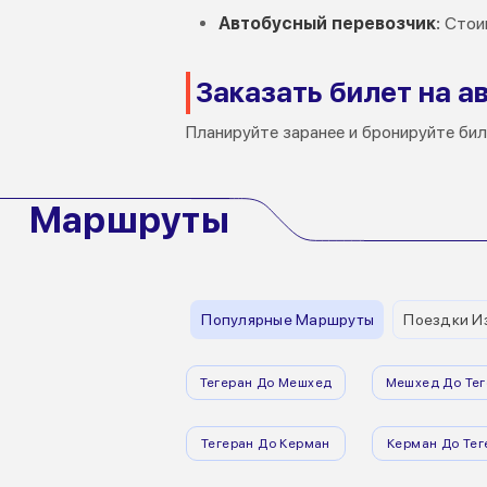
Автобусный перевозчик
: Стои
Заказать билет на а
Планируйте заранее и бронируйте би
Маршруты
Популярные Маршруты
Поездки И
Тегеран До Мешхед
Мешхед До Тег
Тегеран До Керман
Керман До Тег