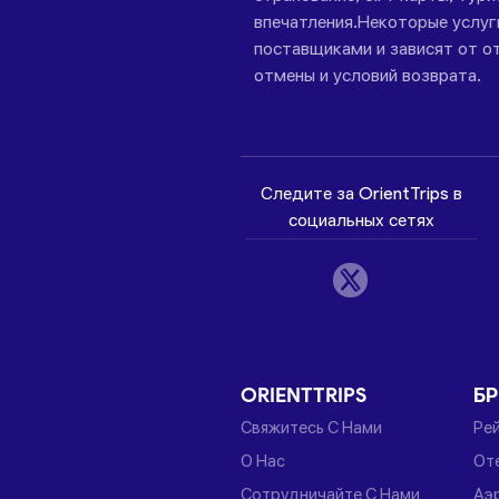
впечатления.Некоторые услу
поставщиками и зависят от от
отмены и условий возврата.
Следите за OrientTrips в
социальных сетях
ORIENTTRIPS
Б
Свяжитесь С Нами
Ре
О Нас
От
Сотрудничайте С Нами
Аэ