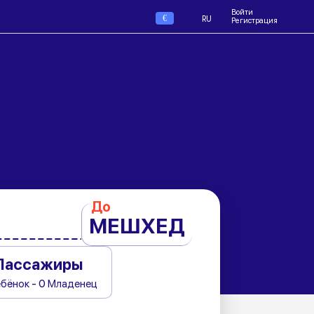
Войти
€
RU
Регистрация
До
МЕШХЕД
Пассажиры
ебёнок - 0 Младенец