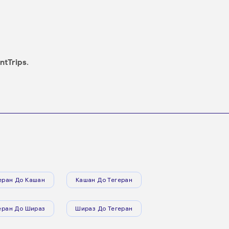
ntTrips
.
еран До Кашан
Кашан До Тегеран
еран До Шираз
Шираз До Тегеран