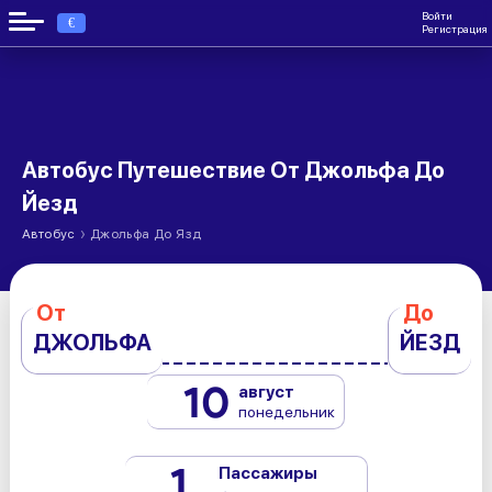
Войти
€
Регистрация
Автобус Путешествие От Джольфа До
Йезд
›
Автобус
Джольфа До Язд
От
До
ДЖОЛЬФА
ЙЕЗД
10
август
понедельник
1
Пассажиры