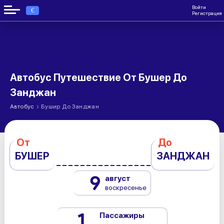
Войти
€
Регистрация
Автобус Путешествие От Бушер До
Занджан
›
Автобус
Бушир До Занджан
От
До
БУШЕР
ЗАНДЖАН
9
август
воскресенье
1
Пассажиры