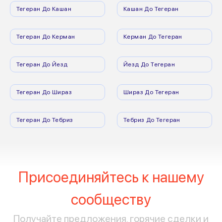
Тегеран До Кашан
Кашан До Тегеран
Тегеран До Керман
Керман До Тегеран
Тегеран До Йезд
Йезд До Тегеран
Тегеран До Шираз
Шираз До Тегеран
Тегеран До Тебриз
Тебриз До Тегеран
Присоединяйтесь к нашему
сообществу
Получайте предложения, горячие сделки и