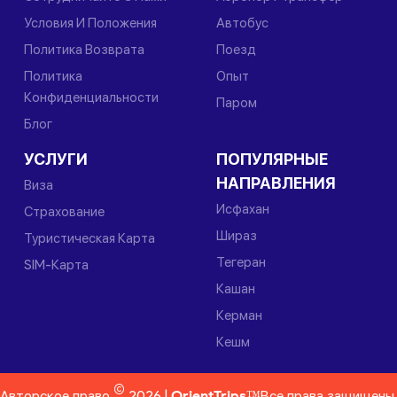
Условия И Положения
Автобус
Политика Возврата
Поезд
Политика
Опыт
Конфиденциальности
Паром
Блог
УСЛУГИ
ПОПУЛЯРНЫЕ
НАПРАВЛЕНИЯ
Виза
Исфахан
Страхование
Шираз
Туристическая Карта
Тегеран
SIM-Карта
Кашан
Керман
Кешм
©
Авторское право
2026 |
OrientTrips™
Все права защищены