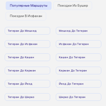
Популярные Маршруты
Поездки Из Бушер
Поездки В Исфахан
Тегеран До Мешхед
Мешхед До Тегеран
Тегеран До Исфахан
Исфахан До Тегеран
Тегеран До Кашан
Кашан До Тегеран
Тегеран До Керман
Керман До Тегеран
Тегеран До Йезд
Йезд До Тегеран
Тегеран До Шираз
Шираз До Тегеран