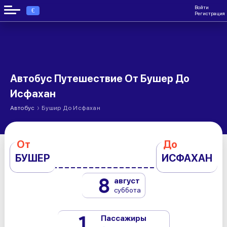
Войти
€
Регистрация
Автобус Путешествие От Бушер До
Исфахан
›
Автобус
Бушир До Исфахан
От
До
БУШЕР
ИСФАХАН
8
август
суббота
1
Пассажиры