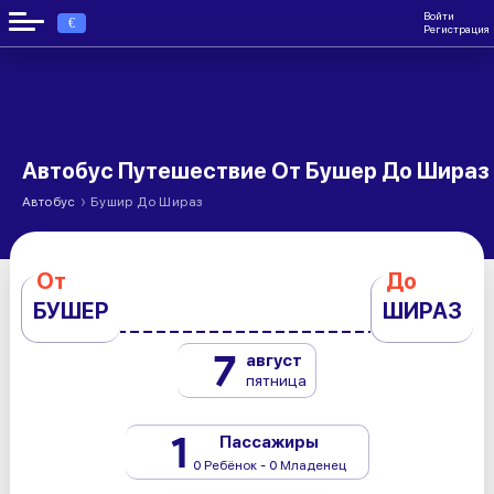
Войти
€
Регистрация
Автобус Путешествие От Бушер До Шираз
›
Автобус
Бушир До Шираз
От
До
БУШЕР
ШИРАЗ
7
август
пятница
1
Пассажиры
0 Ребёнок - 0 Младенец