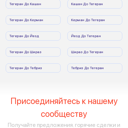
Тегеран До Кашан
Кашан До Тегеран
Тегеран До Керман
Керман До Тегеран
Тегеран До Йезд
Йезд До Тегеран
Тегеран До Шираз
Шираз До Тегеран
Тегеран До Тебриз
Тебриз До Тегеран
Присоединяйтесь к нашему
сообществу
Получайте предложения, горячие сделки и