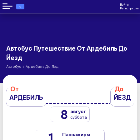
Войти
€
Регистрация
Автобус Путешествие От Ардебиль До
Йезд
›
Автобус
Ардебиль До Язд
От
До
АРДЕБИЛЬ
ЙЕЗД
8
август
суббота
1
Пассажиры