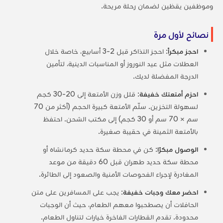
وموظفين يقظين لضمان رحلة مريحة.
نصائح لأول مرة
احجز مبكراً
: احجز التذاكر قبل 2-3 أسابيع، خاصة خلال
العطلات مثل عيد النوروز أو المناسبات الدينية، لتأمين
الدرجة المفضلة لديك.
احزم أمتعتك خفيفة
: قلل وزن الأمتعة إلى 20-30 كجم
لسهولة التخزين. سلّم الأمتعة كبيرة الحجم (أكثر من 70
سم × 70 سم أو 30 كجم) إلى مكتب الشحن. احتفظ
بالأمتعة الثمينة في حقيبة صغيرة.
الوصول مبكرًا
: كن في محطة سكة حديد كرمانشاه أو
محطة سكة حديد طهران قبل 60 دقيقة من موعد
المغادرة لإجراء الفحوصات الأمنية والصعود إلى الطائرة.
احضر معك وجبات خفيفة
: يجب على المسافرين على متن
الحافلات أن يصطحبوا معهم الطعام، حيث أن الوجبات
محدودة. تقدم القطارات الفاخرة خيارات لتناول الطعام.