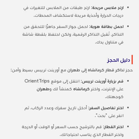
ارتدِ ملابس مريحة
: ارتدِ طبقات من الملابس للتغيرات في
درجات الحرارة وأحذية مريحة لاستكشاف المحطات.
احمل بطاقة هوية
: احمل جواز السفر جاهزًا للتحقق من
التذاكر. تُقبل التذاكر الرقمية، ولكن احتفظ بلقطة شاشة
في متناول يدك.
دليل الحجز
حجز
تذاكر قطار كرمانشاه إلى طهران
مع أورينت تريبس بسيط وآمن:
قم بزيارة أورينت تريبس
: انتقل إلى موقع OrientTrips
على الإنترنت، واختر
كرمانشاه
كمنشأ لك و
طهران
كوجهتك.
اختر تفاصيل السفر
: أدخل تاريخ سفرك وعدد الركاب، ثم
انقر على "بحث".
اختر القطار
: قم بالترشيح حسب السعر أو الوقت أو الدرجة
واختر القطار الذي يناسب احتياجاتك.