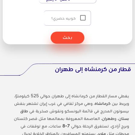
كوبيه حصري؟
بحث
قطار من كرمنشاه إلى طهران
يغطي مسار القطار من كرمانشاه إلى طهران حوالي 525 كيلومترًا،
ويربط بين
كرمانشاه
، وهي مركز ثقافي في غرب إيران تشتهر بنقش
بيسوتون المدرج في قائمة اليونسكو ونقوش صخرية في
طاق
بستان
، و
طهران
، العاصمة المعروفة بمعالمها مثل قصر كلستان
وبرج آزادي. تستغرق الرحلة حوالي
7-8
ساعات، مع توقفات في
محطات مثل
ملاير
. يستمتع المسافرون بالمناظر الخلابة لجبال