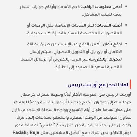
أدخل معلومات الراكب
: قدم الأسماء وأرقام جوازات السفر
بدقة لتجنب المشاكل.
أضف الخدمات
: اختر الخدمات الإضافية مثل الوجبات أو
المقصورات المخصصة للنساء فقط إذا كانت متوفرة.
ادفع بأمان
: أكمل الدفع عبر الإنترنت عن طريق بطاقة
الائتمان أو باي بال أو التحويل المصرفي. سيتم إرسال
تذكرتك الإلكترونية
عبر البريد الإلكتروني أو الرسائل النصية
القصيرة لسهولة الصعود إلى الطائرة.
لماذا تحجز مع أورينت تريبس
أورينت تريبس هي الطريقة
الأكثر أمانًا وسرعة
لحجز تذاكر قطار
كرمانشاه إلى طهران. تقدم منصتنا أسعارًا تنافسية و
دعمًا للعملاء
على مدار الساعة طوال أيام الأسبوع
وواجهة سهلة الاستخدام. قارن
جداول المواعيد في الوقت الفعلي، واستمتع بسياسات إلغاء مرنة
واحصل على تحديثات فورية من خلال ميزة "أعلمني" لمعرفة مدى
توفر التذاكر. نحن شركاء مع أفضل المشغلين مثل
Raja
و
Fadak