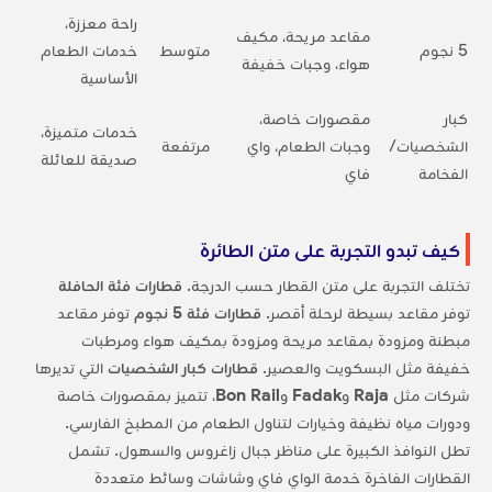
راحة معززة،
مقاعد مريحة، مكيف
5 نجوم
متوسط
خدمات الطعام
هواء، وجبات خفيفة
الأساسية
كبار
مقصورات خاصة،
خدمات متميزة،
الشخصيات/
وجبات الطعام، واي
مرتفعة
صديقة للعائلة
الفخامة
فاي
كيف تبدو التجربة على متن الطائرة
تختلف التجربة على متن القطار حسب الدرجة.
قطارات فئة الحافلة
توفر مقاعد بسيطة لرحلة أقصر.
قطارات فئة 5 نجوم
توفر مقاعد
مبطنة ومزودة بمقاعد مريحة ومزودة بمكيف هواء ومرطبات
خفيفة مثل البسكويت والعصير.
قطارات كبار الشخصيات
التي تديرها
شركات مثل
Raja
و
Fadak
و
Bon Rail
، تتميز بمقصورات خاصة
ودورات مياه نظيفة وخيارات لتناول الطعام من المطبخ الفارسي.
تطل النوافذ الكبيرة على مناظر جبال زاغروس والسهول. تشمل
القطارات الفاخرة خدمة الواي فاي وشاشات وسائط متعددة