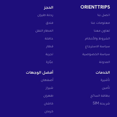
ORIENTTRIPS
الحجز
اتصل بنا
رحلة طيران
معلومات عنا
فندق
تعاون معنا
المطار النقل
الشروط والأحكام
حافلة
سياسة الاسترجاع
قطار
سياسة الخصوصية
تجربة
المدونة
عبّارة
الخدمات
أفضل الوجهات
تأشيرة
أصفهان
تأمين
شيراز
بطاقة السائح
طهران
شريحة SIM
كاشان
كرمان