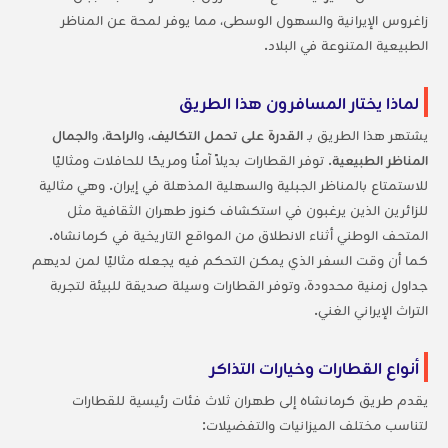
زاغروس الإيرانية والسهول الوسطى، مما يوفر لمحة عن المناظر
الطبيعية المتنوعة في البلاد.
لماذا يختار المسافرون هذا الطريق
يشتهر هذا الطريق بـ
القدرة على تحمل التكاليف
، و
الراحة
، و
الجمال
المناظر الطبيعية
. توفر القطارات بديلاً آمنًا ومريحًا للحافلات ومثاليًا
للاستمتاع بالمناظر الجبلية والسهلية المذهلة في إيران. وهي مثالية
للزائرين الذين يرغبون في استكشاف كنوز طهران الثقافية مثل
المتحف الوطني أثناء الانطلاق من المواقع التاريخية في كرمانشاه.
كما أن وقت السفر الذي يمكن التحكم فيه يجعله مثاليًا لمن لديهم
جداول زمنية محدودة، وتوفر القطارات وسيلة صديقة للبيئة لتجربة
التراث الإيراني الغني.
أنواع القطارات وخيارات التذاكر
يقدم طريق كرمانشاه إلى طهران ثلاث فئات رئيسية للقطارات
لتناسب مختلف الميزانيات والتفضيلات: