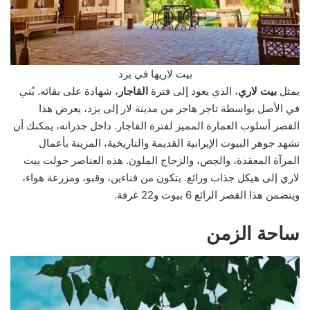
بيت لاريها في يزد
يمثل
بيت لاري
، الذي يعود إلى فترة
القاجار
، شهادة على بقائه. بُني
في الأصل بواسطة تاجر هاجر من مدينة لار إلى يزد، يعرض هذا
القصر أسلوب العمارة المميز لفترة القاجار. داخل جدرانه، يمكنك أن
تشهد جوهر البيوت الإيرانية القديمة والتاريخية، المزينة بأعمال
المرآة المعقدة، والجص، والزجاج الملون. هذه العناصر حولت بيت
لاري إلى هيكل جذاب ورائع. يتكون من فناءين، وقبو، ومزرعة هواء،
ويتضمن هذا القصر الرائع 6 بيوت و22 غرفة.
ساحة الزمن