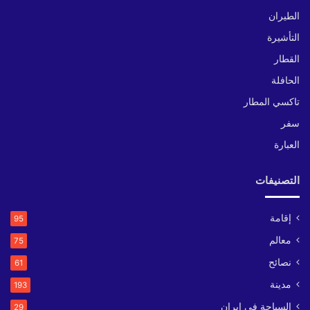
الطيران
التأشيرة
القطار
الحافلة
تاكسي المطار
سفر
العبارة
التصنيفات
إقامة
95
معالم
75
نصائح
61
مدينة
193
السياحة في إيران
29