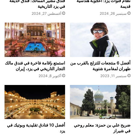
نظام قنوات يزد: أعجوبة هندسية
فندق مشير الممالك: فندق حديقة
قديمة
في يزد التاريخية
سبتمبر 26, 2024
أغسطس 27, 2024
أفضل 6 منتجعات للتزلج بالقرب من
استمتع بإقامة فاخرة في فندق مالك
طهران لمغامرة شتوية
التجار التاريخي في يزد، إيران
سبتمبر 11, 2023
أكتوبر 8, 2024
ضريح علي بن حمزة: معلم روحي
أفضل 10 فنادق تقليدية وبوتيك في
في شيراز
يزد