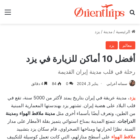
بحث عن
الق
الرئيسية
/
مدينة
/
يزد
معالم
يزد
أفضل 10 أماكن للزيارة في يزد
رحلة في قلب مدينة إيران القديمة
سمانه أعرابي
يناير 3, 2024
0
84
4 دقائق
يزد
، مدينة عريقة في إيران بتاريخ يمتد لأكثر من 5000 سنة، تقع في
قلب البلاد على هضبة إيران. تشتهر يزد بهندستها المعمارية المبنية
من الطين، وتعرف أيضًا بأسماء أخرى مثل
مدينة ملاقط الهواء
و
مدينة
الدراجات
. تتمتع المدينة بمناخ استوائي يتميز بقلة الأمطار على مدار
السنة. نظرًا لحرارتها ومناخها الصحراوي، قام سكان يزد بتشييد
ملاقط الهواء
على أسطح منازلهم، التي كانت تعمل كوسيلة للتكييف