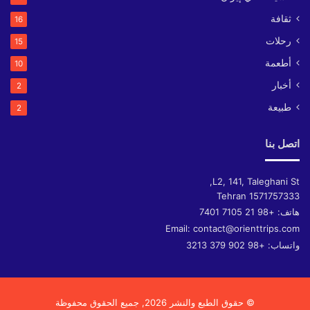
ثقافة
16
رحلات
15
أطعمة
10
أخبار
2
طبيعة
2
اتصل بنا
L2, 141, Taleghani St,
Tehran
1571757333
هاتف:
+98 21 7105 7401
Email:
contact@orienttrips.com
واتساب:
+98 902 379 3213
© حقوق الطبع والنشر 2026, جميع الحقوق محفوظة