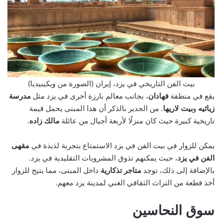
بيت الفن التاريخي في يزد، إيران (الصورة من ويكيبيديا)
يقع في منطقة
فهادان
، بجانب معالم بارزة أخرى في يزد مثل
مدرسة
زيائيه
و
بيت لاريها
. من الجدير بالذكر أن هذا المبنى يحمل قيمة
تاريخية كبيرة حيث كان منزلًا لأربعة أجيال من عائلة
مالك زاده
.
يمكن للزوار في بيت الفن في يزد الاستمتاع بتجربة لذيذة في
مقهى
الفن في يزد
، حيث يمكنهم تذوق المشروبات التقليدية في يزد.
بالإضافة إلى ذلك، توجد
متاجر تذكارية
داخل المبنى، مما يتيح للزوار
أخذ قطعة من التراث الثقافي الغني لمدينة يزد معهم.
سوق النحاسين