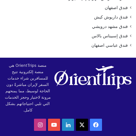
فندق اصفهان
فندق داريوش كيش
فندق مشهد درويشي
فندق إسبيناس بالاس
فندق عباسي اصفهان
منصة OrientTrips هي
منصة إلكترونية تتيح
للمسافرين شراء خدمات
السفر لإيران مباشرةً دون
الحاجة لوسيط، مما يمنحهم
مرونة لاختيار وحجز الخدمات
التي تلبي احتياجاتهم بشكل
كامل.
‫X
فيسبوك
لينكدإن
‫YouTube
انستقرام