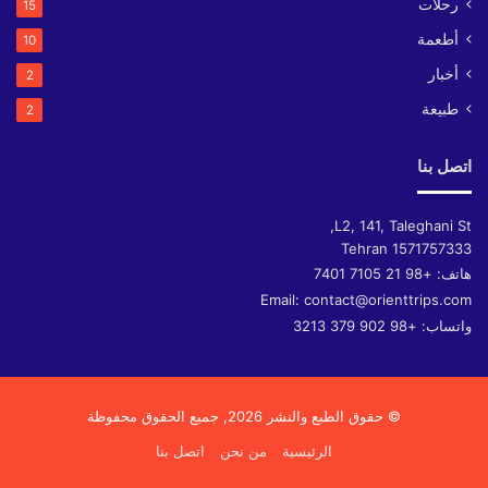
رحلات
15
أطعمة
10
أخبار
2
طبيعة
2
اتصل بنا
L2, 141, Taleghani St,
Tehran
1571757333
هاتف:
+98 21 7105 7401
Email:
contact@orienttrips.com
واتساب:
+98 902 379 3213
© حقوق الطبع والنشر 2026, جميع الحقوق محفوظة
الرئيسية
من نحن
اتصل بنا