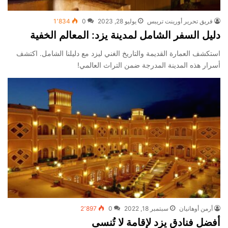
فريق تحرير أورينت تريبس
يوليو 28, 2023
0
1٬834
دليل السفر الشامل لمدينة يزد: المعالم الخفية
استكشف العمارة القديمة والتاريخ الغني ليزد مع دليلنا الشامل. اكتشف
أسرار هذه المدينة المدرجة ضمن التراث العالمي!
أرمن أوهانيان
سبتمبر 18, 2022
0
2٬897
أفضل فنادق يزد لإقامة لا تُنسى