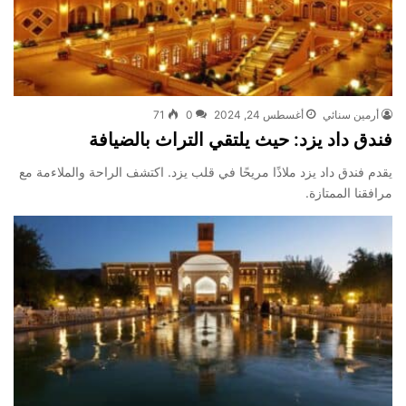
أرمين سنائي
أغسطس 24, 2024
0
71
فندق داد يزد: حيث يلتقي التراث بالضيافة
يقدم فندق داد يزد ملاذًا مريحًا في قلب يزد. اكتشف الراحة والملاءمة مع
مرافقنا الممتازة.