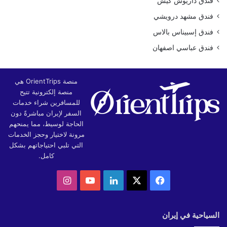
فندق داريوش كيش
فندق مشهد درويشي
فندق إسبيناس بالاس
فندق عباسي اصفهان
منصة OrientTrips هي
منصة إلكترونية تتيح
للمسافرين شراء خدمات
السفر لإيران مباشرةً دون
الحاجة لوسيط، مما يمنحهم
مرونة لاختيار وحجز الخدمات
التي تلبي احتياجاتهم بشكل
كامل.
‫X
فيسبوك
لينكدإن
‫YouTube
انستقرام
السياحية في إيران