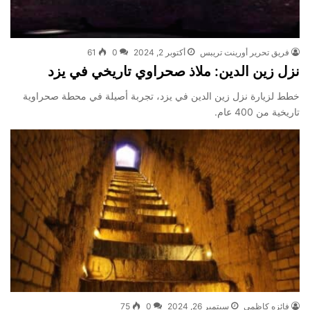
فريق تحرير أورينت تريبس
أكتوبر 2, 2024
0
61
نزل زين الدين: ملاذ صحراوي تاريخي في يزد
خطط لزيارة نزل زين الدين في يزد، تجربة أصيلة في محطة صحراوية
تاريخية من 400 عام.
فائزه كاظمي
سبتمبر 26, 2024
0
75