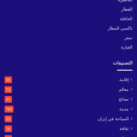
القطار
الحافلة
تاكسي المطار
سفر
العبارة
التصنيفات
إقامة
95
معالم
75
نصائح
61
مدينة
193
السياحة في إيران
29
ثقافة
16