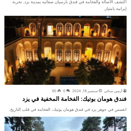
اكتشف الأصالة والفخامة في فندق بارسيان صفائيه بمدينة يزد. تجربة
إيرانية بامتياز.
أرمين سنائي
سبتمبر 18, 2024
0
60
فندق هومان بوتيك: الفخامة المخفية في يزد
انغمس في جوهر يزد في فندق هومان بوتيك، الفخامة في قلب التاريخ.