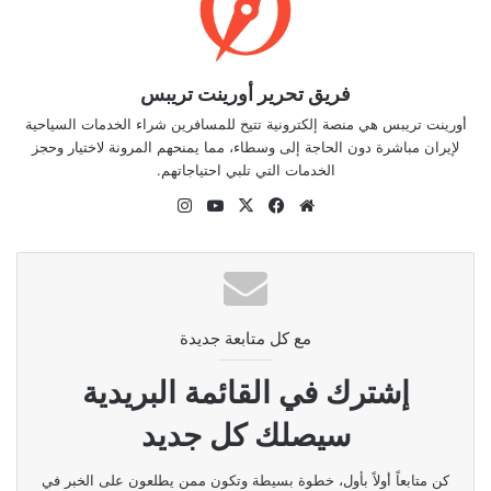
فريق تحرير أورينت تريبس
أورينت تريبس هي منصة إلكترونية تتيح للمسافرين شراء الخدمات السياحية
لإيران مباشرة دون الحاجة إلى وسطاء، مما يمنحهم المرونة لاختيار وحجز
الخدمات التي تلبي احتياجاتهم.
موقع
‫X
فيسبوك
‫YouTube
انستقرام
الويب
مع كل متابعة جديدة
إشترك في القائمة البريدية
سيصلك كل جديد
كن متابعاً أولاً بأول، خطوة بسيطة وتكون ممن يطلعون على الخبر في