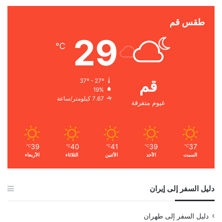
طقس قم
29
℃
قم
37º - 27º
19%
7.67 كيلومتر/ساعة
غيوم متفرقة
39
40
41
39
37
℃
℃
℃
℃
℃
السبت
الأحد
الأثنين
الثلاثاء
الأربعاء
دليل السفر إلى إيران
دليل السفر إلى طهران