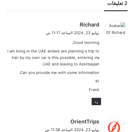
‫2 تعليقات
ي
Richard
:
ق
يوليو 23, 2024 الساعة 11:17 ص
و
Good morning,
ل
I am living in the UAE andwe are planning a trip to
Iran by my own car is this possible, entering via
UAE and leaving to Azerbayjan.
Can you provide me with some information.
Kr
Frank
رد
ي
OrientTrips
:
ق
يوليو 23, 2024 الساعة 11:38 ص