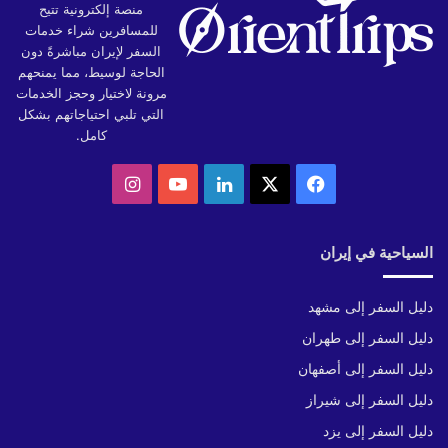
منصة إلكترونية تتيح
للمسافرين شراء خدمات
السفر لإيران مباشرةً دون
الحاجة لوسيط، مما يمنحهم
مرونة لاختيار وحجز الخدمات
التي تلبي احتياجاتهم بشكل
كامل.
‫X
فيسبوك
لينكدإن
‫YouTube
انستقرام
السياحية في إيران
دليل السفر إلى مشهد
دليل السفر إلى طهران
دليل السفر إلى أصفهان
دليل السفر إلى شيراز
دليل السفر إلى يزد