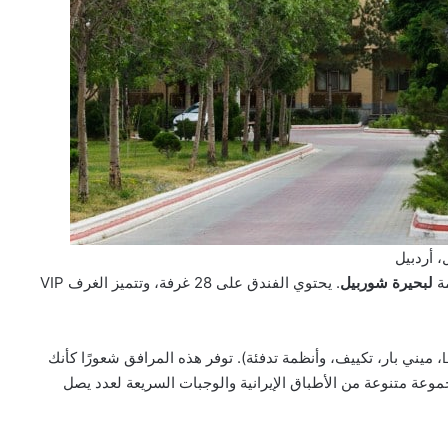
 أردبيل
مة
لبحيرة شوربيل
. يحتوي الفندق على 28 غرفة، وتتميز الغرف VIP
تأسس الفندق في عام 2001، ويعرف بنظافته ومرافقه (ثلاجة، تلفاز LCD، ميني بار، تكييف، وأنظمة تدفئة). توفر هذه المرافق شعورًا كأنك
وعة متنوعة من الأطباق الإيرانية والوجبات السريعة لعدد يصل