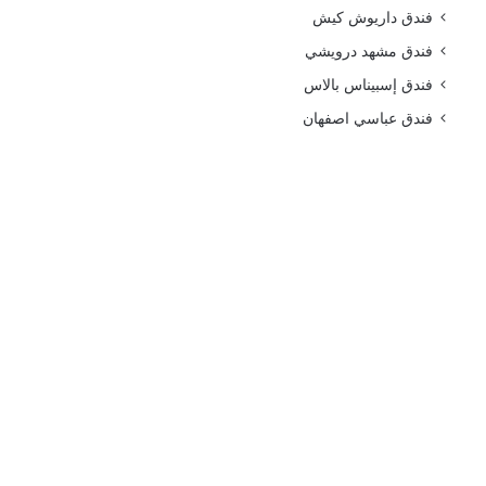
فندق داريوش كيش
فندق مشهد درويشي
فندق إسبيناس بالاس
فندق عباسي اصفهان