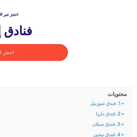
احجز عبر ال
فنادق إ
احجز ال
محتويات
1. فندق شوربيل
2. فندق داريا
3. فندق سبلان
4. فندق نيجين