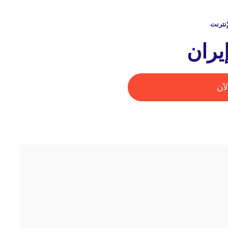
إنترنت
يران
آن