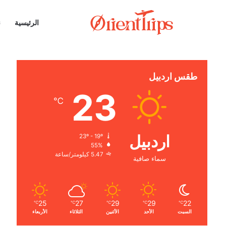
الرئيسية
ن
طقس اردبيل
23
℃
اردبيل
23º - 19º
55%
5.47 كيلومتر/ساعة
سماء صافية
25
27
29
29
22
℃
℃
℃
℃
℃
السبت
الأحد
الأثنين
الثلاثاء
الأربعاء