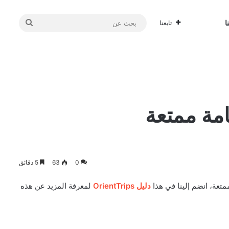
بحث
ا
تابعنا
عن
امة ممتعة
0
63
5 دقائق
متعة، انضم إلينا في هذا
دليل OrientTrips
لمعرفة المزيد عن هذه