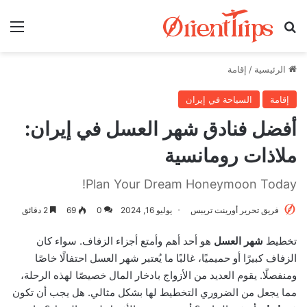
بحث عن
الق
الرئيسية
/
إقامة
إقامة
السياحة في إيران
أفضل فنادق شهر العسل في إيران:
ملاذات رومانسية
Plan Your Dream Honeymoon Today!
فريق تحرير أورينت تريبس
يوليو 16, 2024
0
69
2 دقائق
تخطيط
شهر العسل
هو أحد أهم وأمتع أجزاء الزفاف. سواء كان
الزفاف كبيرًا أو حميميًا، غالبًا ما يُعتبر شهر العسل احتفالًا خاصًا
ومنفصلًا. يقوم العديد من الأزواج بادخار المال خصيصًا لهذه الرحلة،
مما يجعل من الضروري التخطيط لها بشكل مثالي. هل يجب أن تكون