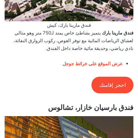
فندق مارينا بارك، كيش
فندق مارينا بارك
يتميز بشاطئ خاص يمتد لـ750 متر وهو مثالي
لعشاق الرياضات المائية مع توفر الغوص، ركوب الزوارق النفاثة،
نادي رياضي، وحديقة مائية خاصة داخل الفندق.
عرض الموقع على خرائط جوجل
احجز إقامتك
فندق بارسيان خازار، تشالوس