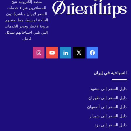
منصة إلكترونية تتيح
للمسافرين شراء خدمات
السفر لإيران مباشرةً دون
الحاجة لوسيط، مما يمنحهم
مرونة لاختيار وحجز الخدمات
التي تلبي احتياجاتهم بشكل
كامل.
‫X
فيسبوك
لينكدإن
‫YouTube
انستقرام
السياحية في إيران
دليل السفر إلى مشهد
دليل السفر إلى طهران
دليل السفر إلى أصفهان
دليل السفر إلى شيراز
دليل السفر إلى يزد