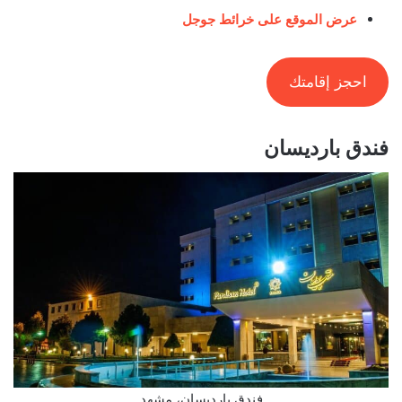
عرض الموقع على خرائط جوجل
احجز إقامتك
فندق بارديسان
فندق بارديسان، مشهد