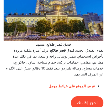
فندق قصر طلائع، مشهد
يقدم الفندق الجديد
فندق قصر طلائع
غرف أميرة ملكية مزودة
بأحواض استحمام. يتميز بوسائل راحة واسعة، بما في ذلك عدة
مطاعم، مقاهي، حمامات تركية، حمام سباحة، ساونا، جاكوزي،
خدمات مساج، وصالة بلياردو. يبعد فقط 10 دقائق سيرًا على الأقدام
عن المرقد الشريف.
عرض الموقع على خرائط جوجل
احجز إقامتك