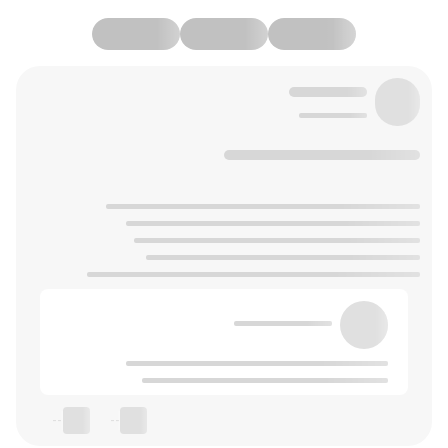
--
--