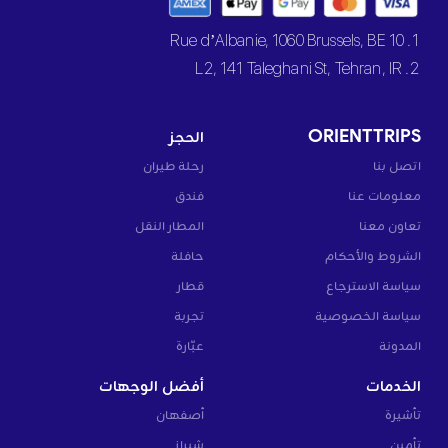
1. 10 Rue d’Albanie, 1060 Brussels, BE
2. L2, 141 Taleghani St, Tehran, IR
ORIENTTRIPS
الحجز
اتصل بنا
رحلة طيران
معلومات عنا
فندق
تعاون معنا
المطار النقل
الشروط والأحكام
حافلة
سياسة الاسترجاع
قطار
سياسة الخصوصية
تجربة
المدونة
عبّارة
الخدمات
أفضل الوجهات
تأشيرة
أصفهان
تأمين
شيراز