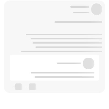
--
--