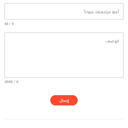
أعطِ مراجعتك عنواناً
0 / 63
الوصف
0 / 2000
إرسال