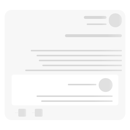
--
--