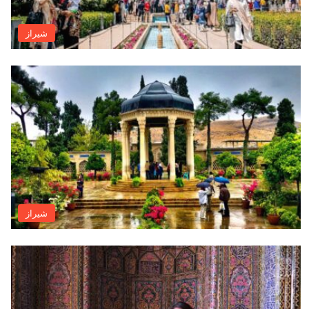
شيراز
شيراز