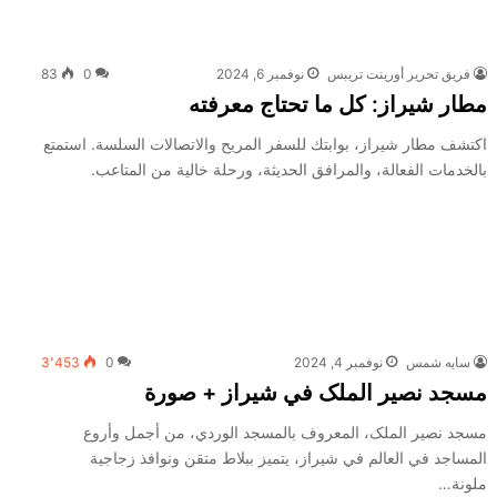
فريق تحرير أورينت تريبس
نوفمبر 6, 2024
0
83
مطار شيراز: كل ما تحتاج معرفته
اكتشف مطار شيراز، بوابتك للسفر المريح والاتصالات السلسة. استمتع
بالخدمات الفعالة، والمرافق الحديثة، ورحلة خالية من المتاعب.
سايه شمس
نوفمبر 4, 2024
0
3٬453
مسجد نصير الملک في شيراز + صورة
مسجد نصير الملک، المعروف بالمسجد الوردي، من أجمل وأروع
المساجد في العالم في شيراز، يتميز ببلاط متقن ونوافذ زجاجية
ملونة…