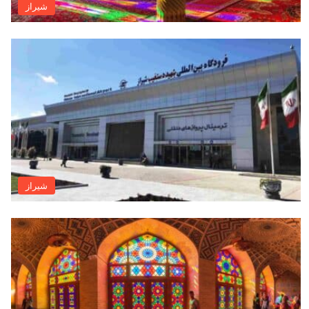
شيراز
شيراز