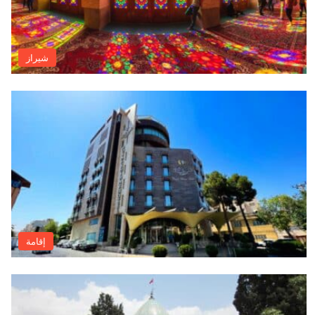
شيراز
إقامة