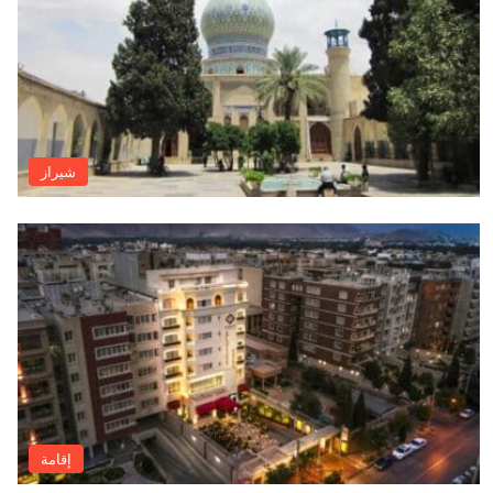
شيراز
إقامة