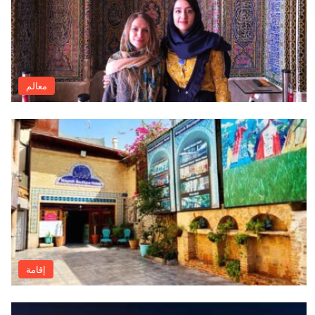
معالم
إقامة