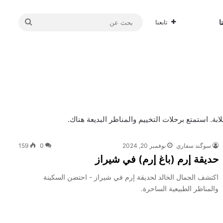
بحث
ا
تابعنا
عن
ة. استمتع برحلات التخييم والمناظر البديعة هناك.
سوگند سفاري
نوفمبر 20, 2024
0
159
حديقة إرم (باغ إرم) في شيراز
اكتشف الجمال الخالد لحديقة إرم في شيراز - احتضن السكينة
والمناظر الطبيعية الساحرة.