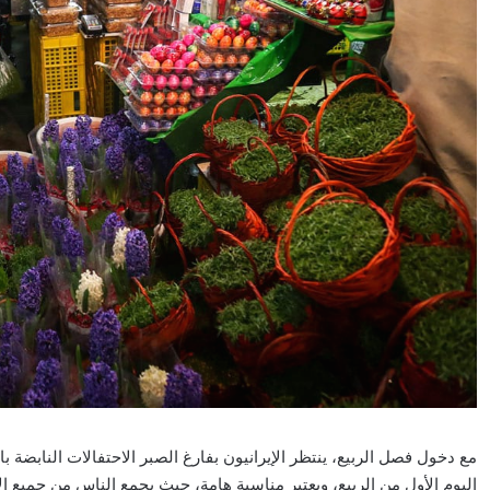
مع دخول فصل الربيع، ينتظر الإيرانيون بفارغ الصبر الاحتفالات النابضة با
اليوم الأول من الربيع، ويعتبر مناسبة هامة، حيث يجمع الناس من جميع ا