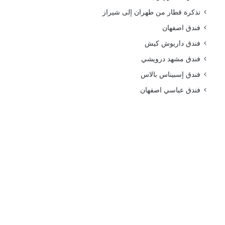
تذكرة قطار من طهران إلى شيراز
فندق اصفهان
فندق داريوش كيش
فندق مشهد درويشي
فندق إسبيناس بالاس
فندق عباسي اصفهان