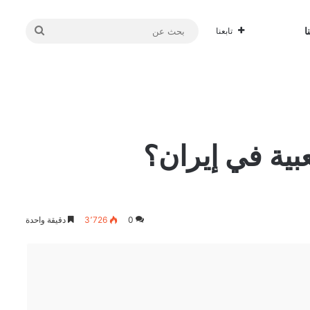
بحث
ا
تابعنا
عن
0
3٬726
دقيقة واحدة