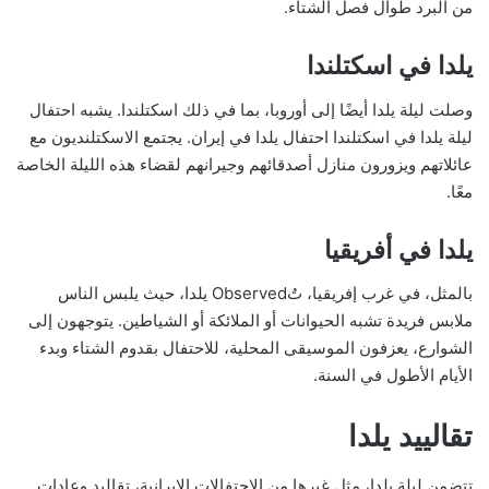
من البرد طوال فصل الشتاء.
يلدا في اسكتلندا
وصلت ليلة يلدا أيضًا إلى أوروبا، بما في ذلك اسكتلندا. يشبه احتفال
ليلة يلدا في اسكتلندا احتفال يلدا في إيران. يجتمع الاسكتلنديون مع
عائلاتهم ويزورون منازل أصدقائهم وجيرانهم لقضاء هذه الليلة الخاصة
معًا.
يلدا في أفريقيا
بالمثل، في غرب إفريقيا، تُObserved يلدا، حيث يلبس الناس
ملابس فريدة تشبه الحيوانات أو الملائكة أو الشياطين. يتوجهون إلى
الشوارع، يعزفون الموسيقى المحلية، للاحتفال بقدوم الشتاء وبدء
الأيام الأطول في السنة.
تقالييد يلدا
تتضمن ليلة يلدا، مثل غيرها من الاحتفالات الإيرانية، تقاليد وعادات