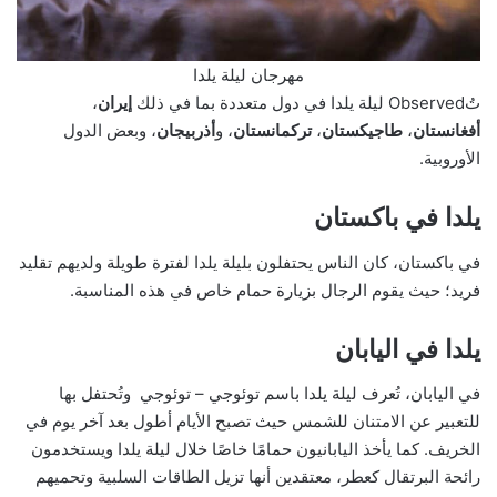
مهرجان ليلة يلدا
تُObserved ليلة يلدا في دول متعددة بما في ذلك
إيران
،
أفغانستان
،
طاجيكستان
،
تركمانستان
، و
أذربيجان
، وبعض الدول
الأوروبية.
يلدا في باكستان
في باكستان، كان الناس يحتفلون بليلة يلدا لفترة طويلة ولديهم تقليد
فريد؛ حيث يقوم الرجال بزيارة حمام خاص في هذه المناسبة.
يلدا في اليابان
في اليابان، تُعرف ليلة يلدا باسم توئوجي – توئوجي وتُحتفل بها
للتعبير عن الامتنان للشمس حيث تصبح الأيام أطول بعد آخر يوم في
الخريف. كما يأخذ اليابانيون حمامًا خاصًا خلال ليلة يلدا ويستخدمون
رائحة البرتقال كعطر، معتقدين أنها تزيل الطاقات السلبية وتحميهم