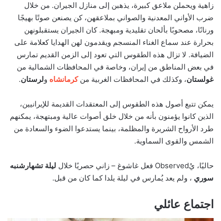
زاهية ويحملن ملاعق كبيرة، يذهبن إلى منازل الجيران. من خلال
ضرب الأواني المعدنية والصواني بملاعقهن، كن يصنعن صوتًا بهيجًا
ورنانًا، مصحوبًا بألحان تقليدية ومبهجة. كان الجيران يستقبلونهن
بحرارة عند سماع الغناء المنسجم ويقدمون لهن الهدايا كعلامة على
الضيافة. لا تزال هذه الطقوس التي تعود إلى الزمن القديم تمارس
في بعض المناطق من إيران، وخاصة في المحافظات الشمالية من
غولستان
، وكذلك في المحافظات الغربية من
كرمانشاه
و
لرستان
.
يمكن تتبع أصول هذه الطقوس إلى المعتقدات القديمة للإيرانيين،
الذين كانوا يؤمنون بأنه من خلال خلق أصوات عالية ومبتهجة، يمكنهم
طرد الأرواح الشريرة والمظلمة، بينما يستدعوا الضوء والسعادة من
الشمس والقوى السماوية.
حاليًا، يُObserved فعل غاشوغ – زاني حصريًا خلال
ليلة تشهارشنبه
سوري
، ولم يعد يُمارس في ليلة يلدا كما كان من قبل.
اجتماع عائلي