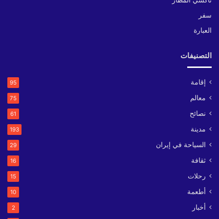
تاكسي المطار
سفر
العبارة
التصنيفات
إقامة
95
معالم
75
نصائح
61
مدينة
193
السياحة في إيران
29
ثقافة
16
رحلات
15
أطعمة
10
أخبار
2