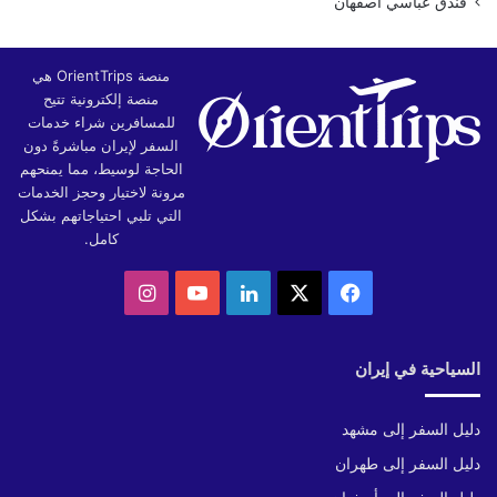
فندق عباسي اصفهان
منصة OrientTrips هي
منصة إلكترونية تتيح
للمسافرين شراء خدمات
السفر لإيران مباشرةً دون
الحاجة لوسيط، مما يمنحهم
مرونة لاختيار وحجز الخدمات
التي تلبي احتياجاتهم بشكل
كامل.
‫X
فيسبوك
لينكدإن
‫YouTube
انستقرام
السياحية في إيران
دليل السفر إلى مشهد
دليل السفر إلى طهران