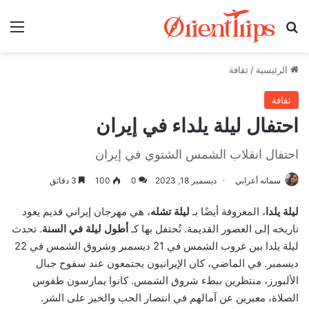
بحث عن
الق
الرئيسية
/
ثقافة
ثقافة
احتفال ليلة يلداء في إيران
احتفال انقلاب الشمس الشتوي في إيران
سمانه أعرابي
ديسمبر 18, 2023
0
100
3 دقائق
ليلة يلدا
، المعروفة أيضًا بـ
ليلة تشله
، هي مهرجان إيراني قديم يعود
تاريخه إلى العصور القديمة. تُحتفل بها كـ
أطول ليلة في السنة
. تحدث
ليلة يلدا بين غروب الشمس في 21 ديسمبر وشروق الشمس في 22
ديسمبر. في الماضي، كان الإيرانيون يجتمعون عند سفوح جبال
الألبورز، منتظرين ببطء شروق الشمس. كانوا يمارسون طقوس
الصلاة، معبرين عن آمالهم في انتصار الحب والخير على الشر.