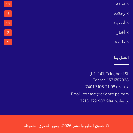
ثقافة
16
رحلات
15
أطعمة
10
أخبار
2
طبيعة
2
اتصل بنا
L2, 141, Taleghani St,
Tehran
1571757333
هاتف:
+98 21 7105 7401
Email:
contact@orienttrips.com
واتساب:
+98 902 379 3213
© حقوق الطبع والنشر 2026, جميع الحقوق محفوظة