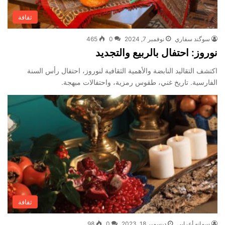
ثقافة
سوگند سفاري
نوفمبر 7, 2024
0
465
نوروز: احتفال بالربيع والتجديد
اكتشف التقاليد النابضة والأهمية الثقافية لنوروز، احتفال رأس السنة
الفارسية. تاريخ غني، طقوس رمزية، واحتفالات مبهجة.
ثقافة
سمانه أعرابي
ديسمبر 18, 2023
0
98