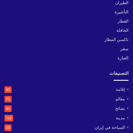
الطيران
التأشيرة
القطار
الحافلة
تاكسي المطار
سفر
العبارة
التصنيفات
إقامة
95
معالم
75
نصائح
61
مدينة
193
السياحة في إيران
29