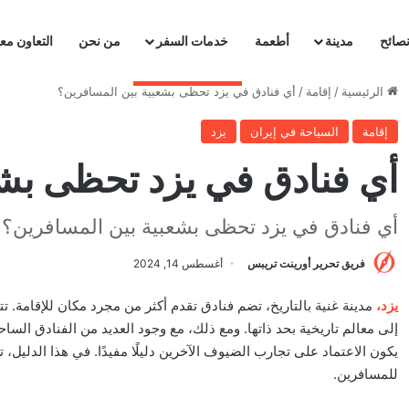
صائح
مدينة
أطعمة
خدمات السفر
من نحن
التعاون معن
الرئيسية
/
إقامة
/
أي فنادق في يزد تحظى بشعبية بين المسافرين؟
إقامة
السياحة في إيران
يزد
أي فنادق في يزد تحظى بشع
أي فنادق في يزد تحظى بشعبية بين المسافرين؟
فريق تحرير أورينت تريبس
أغسطس 14, 2024
يزد،
مدينة غنية بالتاريخ، تضم فنادق تقدم أكثر من مجرد مكان للإقامة. تتم
إلى معالم تاريخية بحد ذاتها. ومع ذلك، مع وجود العديد من الفنادق الساح
يكون الاعتماد على تجارب الضيوف الآخرين دليلًا مفيدًا. في هذا الدليل،
للمسافرين.