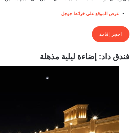
عرض الموقع على خرائط جوجل
احجز إقامة
فندق داد: إضاءة ليلية مذهلة