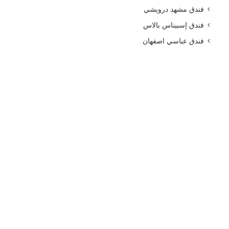
فندق مشهد درويشي
فندق إسبيناس بالاس
فندق عباسي اصفهان