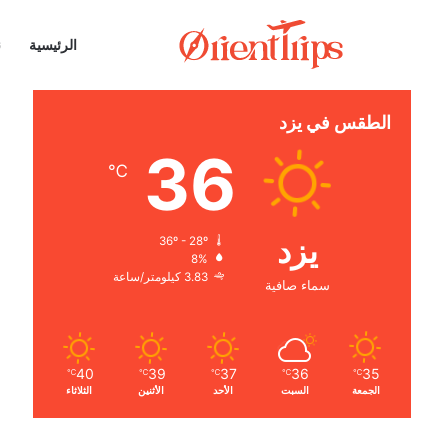
الرئيسية
ن
الطقس في يزد
36
℃
يزد
36º - 28º
8%
3.83 كيلومتر/ساعة
سماء صافية
40
39
37
36
35
℃
℃
℃
℃
℃
الجمعة
السبت
الأحد
الأثنين
الثلاثاء