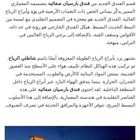
قسم الفندق الجديد من
فندق بارسيان صفائيه
بتصميمه المعماري
المميز يذكّر بمباني الجص ذات النغمات الأرضية في
يزد
وأبراج الرياح
العالية. الفندق الجديد هو معجزة في التصميم التقليدي مع لمسة من
النمط الحديث البسيط. هيكل الفندق الخارجي هو رؤية في حد ذاته.
الأقواس وسقف القبة، بالإضافة إلى برجي الرياح العاليين في
التراس، مبهجة.
تشتهر يزد بأبراج الرياح الطويلة المعروفة أيضًا باسم
شاطئي الرياح
.
تم تركيب هذه الهياكل كنظام تكييف هواء على الأسطح منذ العصور
القديمة. تمتص المواد البنائية كالأرض والطوب، المستخدمة في
الجدران، الحرارة. بينما يتدفق الهواء البارد عبر أبراج الرياح داخل
المنطقة الداخلية. لقد احتوى
فندق بارسيان صفائيه
على هذه
العناصر التقليدية في هندسته المعمارية. بالإضافة إلى هذا الأسلوب
البسيط المريح، تتوفر الأجهزة والمرافق الحديثة في تصرف الضيوف.