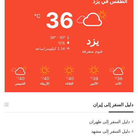
الطقس في يزد
36
℃
يزد
36º - 30º
12%
2.34 كيلومتر/ساعة
غيوم متفرقة
40
40
40
39
36
℃
℃
℃
℃
℃
الأحد
الأثنين
الثلاثاء
الأربعاء
الخميس
دليل السفر إلى إيران
دليل السفر إلى طهران
دليل السفر إلى مشهد