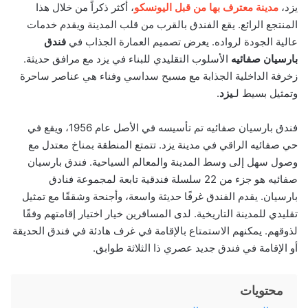
يزد،
مدينة معترف بها من قبل اليونسكو
، أكثر ذكراً من خلال هذا
المنتجع الرائع. يقع الفندق بالقرب من قلب المدينة ويقدم خدمات
عالية الجودة لرواده. يعرض تصميم العمارة الجذاب في
فندق
بارسيان صفائيه
الأسلوب التقليدي للبناء في يزد مع مرافق حديثة.
زخرفة الداخلية الجذابة مع مسبح سداسي وفناء هي عناصر ساحرة
وتمثيل بسيط لـ
يزد
.
فندق بارسيان صفائيه تم تأسيسه في الأصل عام 1956، ويقع في
حي صفائيه الراقي في مدينة يزد. تتمتع المنطقة بمناخ معتدل مع
وصول سهل إلى وسط المدينة والمعالم السياحية. فندق بارسيان
صفائيه هو جزء من 22 سلسلة فندقية تابعة لمجموعة فنادق
بارسيان. يقدم الفندق غرفًا حديثة واسعة، وأجنحة وشققًا مع تمثيل
تقليدي للمدينة التاريخية. لدى المسافرين خيار اختيار إقامتهم وفقًا
لذوقهم. يمكنهم الاستمتاع بالإقامة في غرف هادئة في فندق الحديقة
أو الإقامة في فندق جديد عصري ذا الثلاثة طوابق.
محتويات