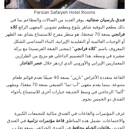
Parsian Safaiyeh Hotel Rooms
فندق بارسيان صفائيه
، يوفر العديد من الصالات والمطاعم بما في
ذلك مطعم البوفيه شاهر سُوَغ ومطعم تشوبي. المقهى الرائع
كلاه
فرانجي
بسعة 70 شخصًا، هو منظر مفرح للاستمتاع بشاي بعد الظهر
أو الوجبات العالمية أو التقليدية الإيرانية. البناء السداسي الشكل
المعروف باسم “
كلاه فرانجي
” (بمعنى القبعة الفرنسية) مع بركة
صغيرة في وسطه. هذا التصميم الداخلي هو مزيج من الطرازين
المعماريين الإيراني والأوروبي الذي ازدهر خلال
عصر القاجار
.
القاعة متعددة الأغراض “نارين” بسعة 40 ضيفًا تقدم قوائم طعام
متنوعة. بينما يقدم مقهى “آب-نما” الصيفي بسعة 70 مقعدًا، ومقهى
“ألما” الزجاجي في وسط الحديقة خيارات أخرى للاستمتاع بأجواء
الفندق ذو الخمس نجوم.
غرف المؤتمرات والقاعات في الفندق مثالية للتجمعات الكبيرة
والاجتماعات. تشمل هذه المناطق
قاعة مؤتمرات نزامية
في الفندق
الجديد، و
قاعات الخيام وحافظ
في الفندق الحدائقي بسعة تقارب