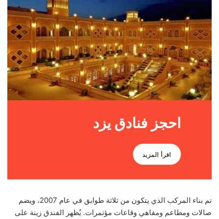
احجز فنادق يزد
اقرأ المزيد
تم بناء المركب الذي يتكون من ثلاثة طوابق في عام 2007، ويضم
صالات ومطاعم ومقاهي وقاعات مؤتمرات. يُظهر الفندق زينة على