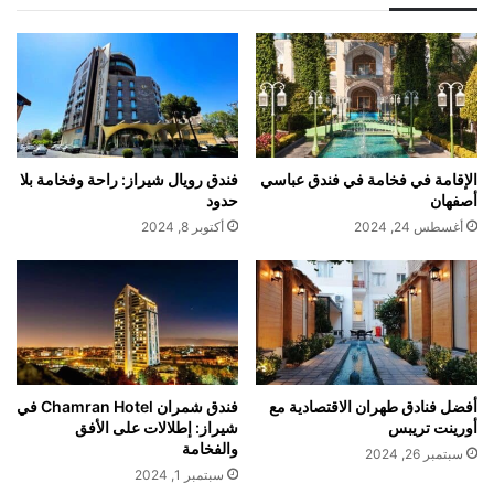
الإقامة في فخامة في فندق عباسي
فندق رويال شيراز: راحة وفخامة بلا
أصفهان
حدود
أغسطس 24, 2024
أكتوبر 8, 2024
أفضل فنادق طهران الاقتصادية مع
فندق شمران Chamran Hotel في
أورينت تريبس
شيراز: إطلالات على الأفق
والفخامة
سبتمبر 26, 2024
سبتمبر 1, 2024