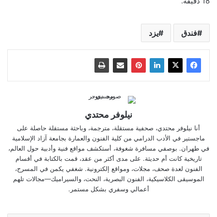
18 دقيقة.
فندق
يزد
نیلوفر محتدي
أنا نیلوفر محتدي، صحفية مستقلة، مترجمة، وباحثة مستقلة حاصلة على
ماجستير في الأدب الدرامي من كلية الفنون والعمارة بجامعة آزاد الإسلامية
في طهران. بوصفي مسافرة شغوفة، أستكشف مواقع فنية وأدبية حول العالم،
تاريخية كانت أم حديثة. على مدى أكثر من عقد، قمت بالكتابة في أقسام
الفنون لعدة صحف، مجلات، ومواقع إلكترونية. شغفي يكمن في المسرح،
الموسيقى الكلاسيكية، الفنون البصرية، النحت، والسيراميك—مجالات تلهم
أعمالي وسفري بشكل مستمر.