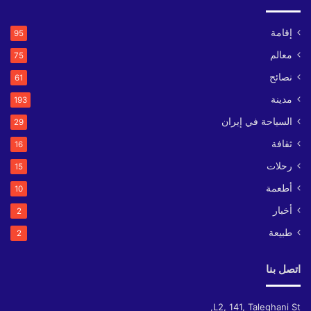
إقامة
95
معالم
75
نصائح
61
مدينة
193
السياحة في إيران
29
ثقافة
16
رحلات
15
أطعمة
10
أخبار
2
طبيعة
2
اتصل بنا
L2, 141, Taleghani St,