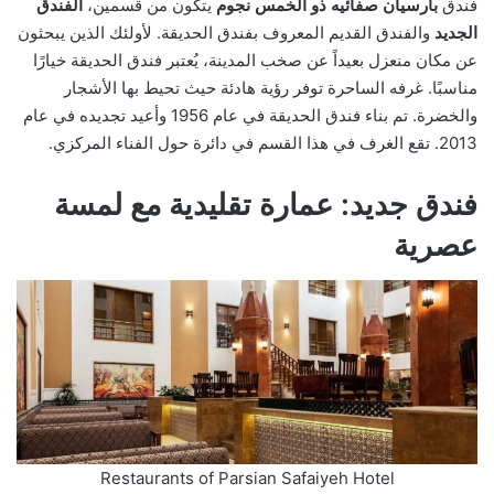
فندق
بارسيان صفائيه ذو الخمس نجوم
يتكون من قسمين،
الفندق
الجديد
والفندق القديم المعروف بفندق الحديقة. لأولئك الذين يبحثون
عن مكان منعزل بعيداً عن صخب المدينة، يُعتبر فندق الحديقة خيارًا
مناسبًا. غرفه الساحرة توفر رؤية هادئة حيث تحيط بها الأشجار
والخضرة. تم بناء فندق الحديقة في عام 1956 وأعيد تجديده في عام
2013. تقع الغرف في هذا القسم في دائرة حول الفناء المركزي.
فندق جديد: عمارة تقليدية مع لمسة
عصرية
Restaurants of Parsian Safaiyeh Hotel