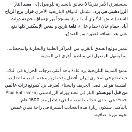
سيستغرق الأمر تقريبًا 8 دقائق بالسيارة للوصول إلى
معبد النار
الزرادشتي في يزد
. تشمل المواقع التاريخية الأخرى
خزان برج الرياح
الستة
(شیش بادگيري آب انبار)،
مسجد أمير چقماق
،
حديقة دولت
آباد
،
حمام خان
(حمام خان)،
قلعة نارين
و
سجن الإسكندر
كلها تقع
على بعد مسافة قصيرة من الفندق.
تتميز موقع الفندق بالقرب من المراكز الطبية والتجارية والمحطات،
مما يسهل الوصول إلى مناطق أخرى في المدينة.
تتمتع المدينة التاريخية يزد عادة بأحد أعلى درجات الحرارة في البلاد،
حيث تقع في صحارى إيران. أفضل وقت لزيارة هذه المدينة التقليدية
الطينية هو في فصل الخريف والشتاء. تُعترف يزد كموقع
تراث عالمي
من قبل اليونسكو
. النار في معبد بهرام الزرادشتي (Ātaš Bahrām-e
Yazd) هي إحدى عجائب المدينة التي تشتعل منذ
1500 عام
.
بالتأكيد، ستكون زيارة هذه العجائب المثيرة في راحة فندق خمس
نجوم ميزة إضافية.