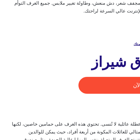
، مجفف شعر، دش منعش، وطاولة تغيير ملابس. جميع الغرف التوأم
متك
ق شيراز
آن
طلة عائلية لا تُنسى. تحتوي هذه الغرف على حمامين خاصين، لكنها
الي للعائلات المكونة من أربعة أفراد، حيث يمكن للوالدين
متع الغرف المتصلة بنفس المزايا عالية الجودة، مثل صندوق