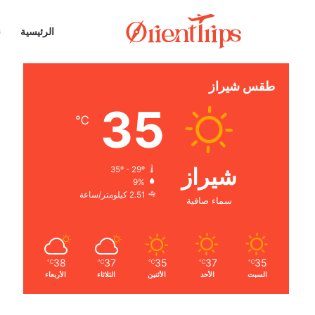
الرئيسية
ن
طقس شيراز
35
℃
شيراز
35º - 29º
9%
2.51 كيلومتر/ساعة
سماء صافية
38
37
35
37
35
℃
℃
℃
℃
℃
السبت
الأحد
الأثنين
الثلاثاء
الأربعاء