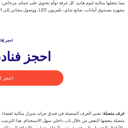
مما يجعلها مثالية لنوم هانئ. كل غرفة توأم تحتوي على حمام، مرحاض
مجهزة بصندوق أمانات، صانع شاي، تلفزيون LED، ووصول مجاني إلى الإنترنت عالي السرعة لراحتك.
احجز إقا
احجز فناد
احجز ال
غرف متصلة:
تعتبر الغرف المتصلة في فندق جراند شيراز مثالية لقضاء ع
متصلة ببعضها البعض من خلال باب داخلي سهل الاستخدام. هذا الترتيب مث
والأطفال الحصول على خصوصيتهم والبقاء متصلين. بالإضافة إلى ذلك، تت