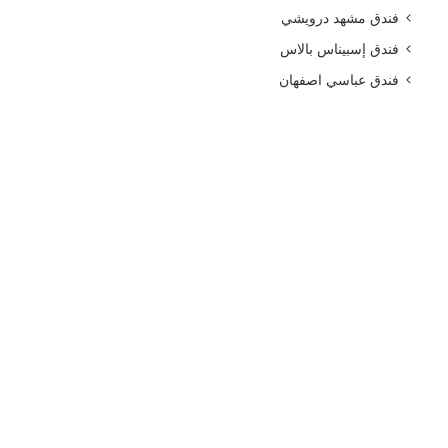
فندق مشهد درويشي
فندق إسبيناس بالاس
فندق عباسي اصفهان