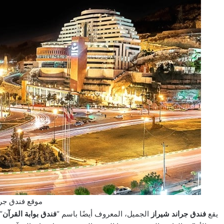
موقع فندق جرا
يقع
فندق جراند شيراز
الجميل، المعروف أيضًا باسم “
فندق بوابة القرآن
“