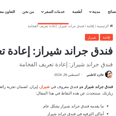
صائح
مدينة
أطعمة
خدمات السفر
من نحن
التعاون معن
الرئيسية
/
إقامة
/
فندق جراند شيراز: إعادة تعريف الفخامة
إقامة
شيراز
فندق جراند شيراز: إعادة ت
فندق جراند شيراز: إعادة تعريف الفخامة
فائزه كاظمي
أغسطس 26, 2024
فندق جراند شيراز
هو فندق معروف في
شيراز
، إيران. لضمان تجربة را
زيارتك. سنتحدث عن هذه النقاط في هذا المقال:
ما يقدمه فندق جراند شيراز بشكل عام
أماكن الترفيه في فندق جراند شيراز