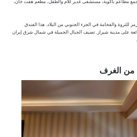
 مجمع مطاعم باكوية، مستشفى غدير للأم والطفل، مطعم هفت خان،
هـ (الموافق 2013 م)، وهو رمز للثروة والفخامة في الجزء الجنوبي من البلاد. هذا الفندق
رائعة على مدينة شيراز. تضيف الجبال الجميلة في شمال شرق إيران
 من الغرف