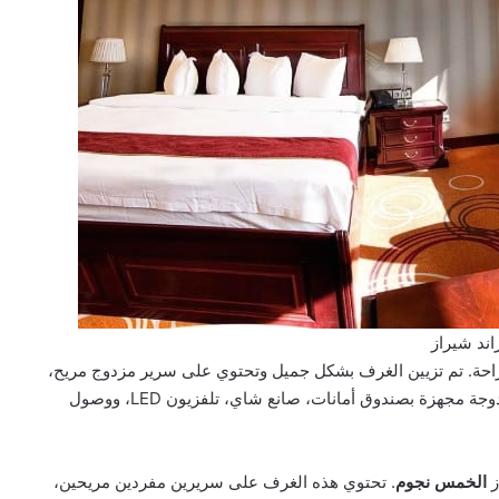
ند شيراز
راحة. تم تزيين الغرف بشكل جميل وتحتوي على سرير مزدوج مريح،
حمام مع دش، مرحاض، مجفف شعر، وطاولة تغيير ملابس. كل غرفة مزدوجة مجهزة بصندوق أمانات، صانع شاي، تلفزيون LED، ووصول
ز
الخمس نجوم
. تحتوي هذه الغرف على سريرين مفردين مريحين،