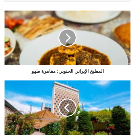
المطبخ
الإيراني
الجنوبي:
مغامرة
طهو
المطبخ الإيراني الجنوبي: مغامرة طهو
فندق
هما
طهران:
تجربة
خمس
نجوم