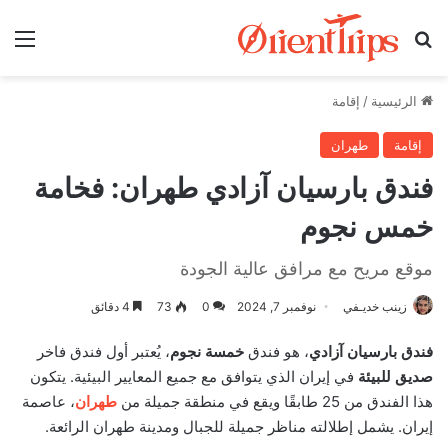
بحث عن
الق
الرئيسية
/
إقامة
إقامة
طهران
فندق بارسيان آزادي طهران: فخامة
خمس نجوم
موقع مريح مع مرافق عالية الجودة
زينب خديـفي
نوفمبر 7, 2024
0
73
4 دقائق
فندق بارسيان آزادي
، هو فندق
خمسة نجوم
، يُعتبر أول فندق فاخر
صديق للبيئة
في إيران الذي يتوافق مع جميع المعايير البيئية. يتكون
هذا الفندق من 25 طابقًا ويقع في منطقة جميلة من
طهران
، عاصمة
إيران. يشمل إطلالته مناظر جميلة للجبال ومدينة طهران الرائعة.