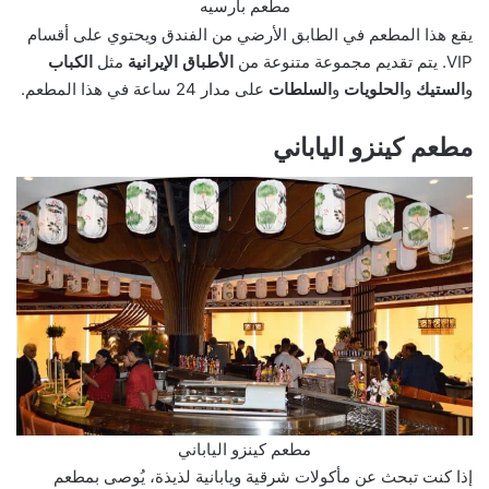
مطعم بارسيه
يقع هذا المطعم في الطابق الأرضي من الفندق ويحتوي على أقسام
VIP. يتم تقديم مجموعة متنوعة من
الأطباق الإيرانية
مثل
الكباب
و
الستيك
و
الحلويات
و
السلطات
على مدار 24 ساعة في هذا المطعم.
مطعم كينزو الياباني
مطعم كينزو الياباني
إذا كنت تبحث عن مأكولات شرقية ويابانية لذيذة، يُوصى بمطعم