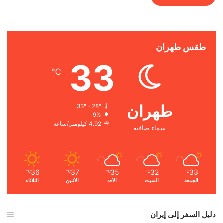
طقس طهران
33
℃
طهران
33º - 28º
9%
4.92 كيلومتر/ساعة
سماء صافية
36
37
35
32
33
℃
℃
℃
℃
℃
الجمعة
السبت
الأحد
الأثنين
الثلاثاء
دليل السفر إلى إيران