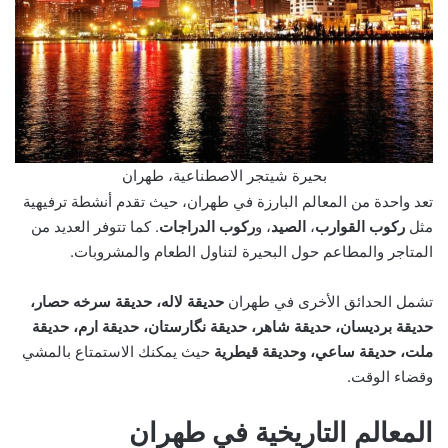
بحيرة شيتجر الاصطناعية، طهران
تعد واحدة من المعالم البارزة في طهران، حيث تقدم أنشطة ترفيهية
مثل
ركوب القوارب
،
الصيد
، و
ركوب الدراجات
. كما تتوفر العديد من
المتاجر والمطاعم حول البحيرة لتناول الطعام والمشروبات.
تشمل الحدائق الأخرى في طهران
حديقة لاله، حديقة سرخه حصار،
حديقة برديسان، حديقة شاهر، حديقة نگارستان، حديقة ارم، حديقة
ملت، حديقة ساعي، وحديقة قيطرية
حيث يمكنك الاستمتاع بالمشي
وقضاء الوقت.
المعالم التاريخية في طهران