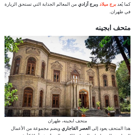
كما يُعد
برج ميلاد
و
برج آزادي
من المعالم الجذابة التي تستحق الزيارة
في طهران.
متحف ابجينه
متحف ابجينه، طهران
هذا المتحف يعود إلى
العصر القاجاري
ويضم مجموعة من الأعمال