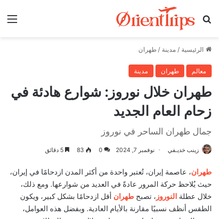
بحث عن
الق
الرئيسية
/
مدينة
/
طهران
معالم
طهران
مدينة
طهران خلال نوروز: شوارع هادئة في
زحام العام الجديد
جمال طهران الساحر في نوروز
زينب خديـفي
نوفمبر 7, 2024
0
83
5 دقائق
طهران
، عاصمة إيران، تُعتبر واحدة من أكثر المدن ازدحامًا في إيران،
حيث يُلاحظ حركة المرور عادةً في العديد من شوارعها. ومع ذلك،
خلال عطلة
النوروز
، تصبح
طهران
أقل ازدحامًا بشكل كبير، ويكون
الطقس أنظف نسبيًا مقارنة بالأيام العادية. وبفضل هذه العوامل،