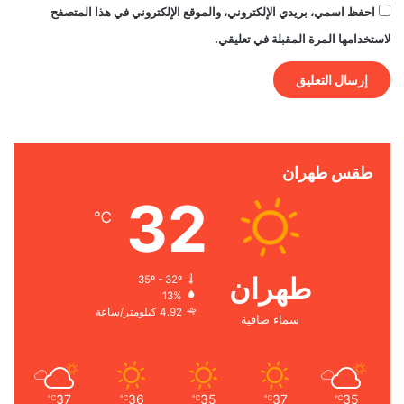
احفظ اسمي، بريدي الإلكتروني، والموقع الإلكتروني في هذا المتصفح
لاستخدامها المرة المقبلة في تعليقي.
طقس طهران
32
℃
طهران
35º - 32º
13%
4.92 كيلومتر/ساعة
سماء صافية
37
36
35
37
35
℃
℃
℃
℃
℃