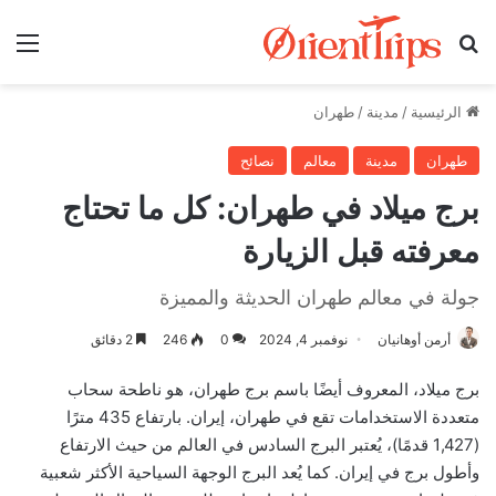
بحث عن
الق
الرئيسية
/
مدينة
/
طهران
طهران
مدينة
معالم
نصائح
برج ميلاد في طهران: كل ما تحتاج
معرفته قبل الزيارة
جولة في معالم طهران الحديثة والمميزة
أرمن أوهانيان
نوفمبر 4, 2024
0
246
2 دقائق
برج ميلاد، المعروف أيضًا باسم برج طهران، هو ناطحة سحاب
متعددة الاستخدامات تقع في طهران، إيران. بارتفاع 435 مترًا
(1,427 قدمًا)، يُعتبر البرج السادس في العالم من حيث الارتفاع
وأطول برج في إيران. كما يُعد البرج الوجهة السياحية الأكثر شعبية