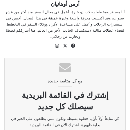
أرمن أوهانيان
أنا مسافر ومخطط رحلات ذو خبرة، أعمل في مجال السفر منذ أكثر من عشر
سنوات، وقد اكتسبت معرفة واسعة وخبرة عميقة في هذا المجال. أختص في
استشارات الرحلات وأعمل على مساعدة الأفراد ووكلاء السفر في التخطيط
لقضاء عطلات مثالية لاستكشاف الجانب الآخر من العالم. هنا أشارككم قصصًا
وتجارب من رحلاتي.
‫X
فيسبوك
انستقرام
مع كل متابعة جديدة
إشترك في القائمة البريدية
سيصلك كل جديد
كن متابعاً أولاً بأول، خطوة بسيطة وتكون ممن يطلعون على الخبر في
بداية ظهورة، اشترك الآن في القائمة البريدية