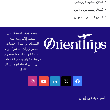
فندق مشهد درويشي
فندق إسبيناس بالاس
فندق عباسي اصفهان
منصة OrientTrips هي
منصة إلكترونية تتيح
للمسافرين شراء خدمات
السفر لإيران مباشرةً دون
الحاجة لوسيط، مما يمنحهم
مرونة لاختيار وحجز الخدمات
التي تلبي احتياجاتهم بشكل
كامل.
‫X
فيسبوك
لينكدإن
‫YouTube
انستقرام
السياحية في إيران