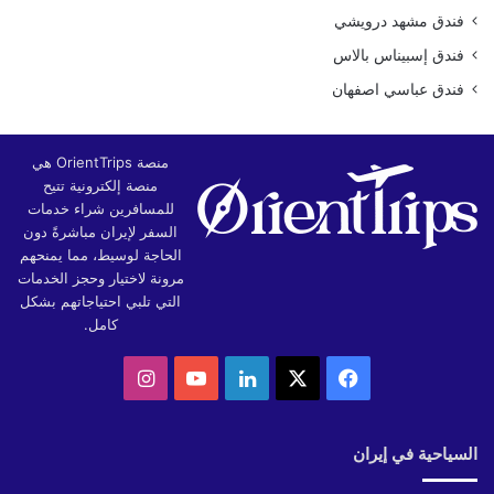
فندق مشهد درويشي
فندق إسبيناس بالاس
فندق عباسي اصفهان
منصة OrientTrips هي
منصة إلكترونية تتيح
للمسافرين شراء خدمات
السفر لإيران مباشرةً دون
الحاجة لوسيط، مما يمنحهم
مرونة لاختيار وحجز الخدمات
التي تلبي احتياجاتهم بشكل
كامل.
‫X
فيسبوك
لينكدإن
‫YouTube
انستقرام
السياحية في إيران