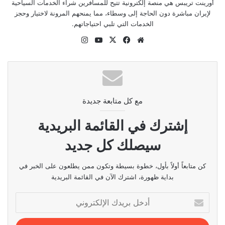
أورينت تريبس هي منصة إلكترونية تتيح للمسافرين شراء الخدمات السياحية
لإيران مباشرة دون الحاجة إلى وسطاء، مما يمنحهم المرونة لاختيار وحجز
الخدمات التي تلبي احتياجاتهم.
موقع
‫X
فيسبوك
‫YouTube
انستقرام
الويب
مع كل متابعة جديدة
إشترك في القائمة البريدية
سيصلك كل جديد
كن متابعاً أولاً بأول، خطوة بسيطة وتكون ممن يطلعون على الخبر في
بداية ظهورة، اشترك الآن في القائمة البريدية
أدخل
بريدك
الإلكتروني