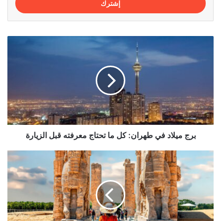
برج
ميلاد
في
طهران:
كل
ما
تحتاج
معرفته
قبل
الزيارة
برج ميلاد في طهران: كل ما تحتاج معرفته قبل الزيارة
أفضل
المدن
السياحية
في
إيران
التي
يجب