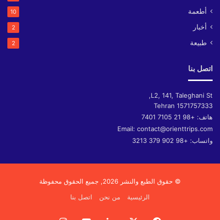
أطعمة
10
أخبار
2
طبيعة
2
اتصل بنا
L2, 141, Taleghani St,
Tehran
1571757333
هاتف:
+98 21 7105 7401
Email:
contact@orienttrips.com
واتساب:
+98 902 379 3213
© حقوق الطبع والنشر 2026, جميع الحقوق محفوظة
الرئيسية
من نحن
اتصل بنا