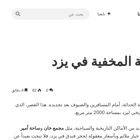
بحث
ا
تابعنا
عن
 المخفية في يزد
0
62
4 دقائق
ة الحداثة، أمام المسافرين والضيوف بعد تجديده. هذا القصر، الذي
خي ليزد بمساحة 2000
متر مربع.
يد من الأماكن التاريخية والسياحية، مثل
مجمع خان
و
ساحة أمير
 خيار ملائم وبأسعار معقولة لحجز فندق في يزد، فلا تبحث بعيداً عن