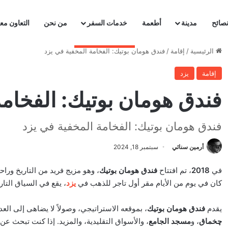
صائح
مدينة
أطعمة
خدمات السفر
من نحن
التعاون معن
الرئيسية
/
إقامة
/
فندق هومان بوتيك: الفخامة المخفية في يزد
إقامة
يزد
فندق هومان بوتيك: الفخامة
فندق هومان بوتيك: الفخامة المخفية في يزد
أرمين سنائي
سبتمبر 18, 2024
في
2018
، تم افتتاح
فندق هومان بوتيك
، وهو مزيج فريد من التاريخ وراح
كان في يوم من الأيام مقر أول تاجر للذهب في
يزد
، يقع في السياق التاري
يقدم
فندق هومان بوتيك
، بموقعه الاستراتيجي، وصولاً لا يضاهى إلى العد
چخماق
، و
مسجد الجامع
، والأسواق التقليدية، والمزيد. إذا كنت تبحث عن