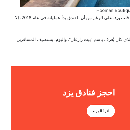
Hooman Boutique
ي قلب
يزد
. على الرغم من أن الفندق بدأ عملياته في عام 2018، إلا
لبناء هذا المنزل، الذي كان يُعرف باسم “بيت زارغان”. واليوم، يستضيف المسافرين
احجز فنادق يزد
اقرأ المزيد