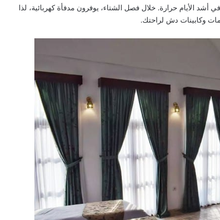
شد الأيام حرارة. خلال فصل الشتاء، يوفرون مدفأة كهربائية، لذا
امات وكابينات دش لراحتك.