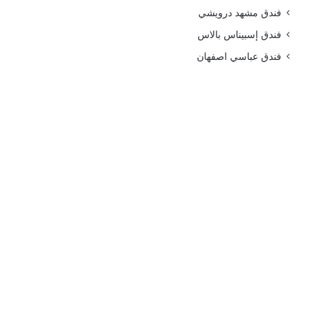
فندق مشهد درويشي
فندق إسبيناس بالاس
فندق عباسي اصفهان