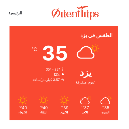
الرئيسية
ن
الطقس في يزد
35
℃
يزد
35º - 28º
12%
3.57 كيلومتر/ساعة
غيوم متفرقة
40
40
39
37
35
℃
℃
℃
℃
℃
السبت
الأحد
الأثنين
الثلاثاء
الأربعاء