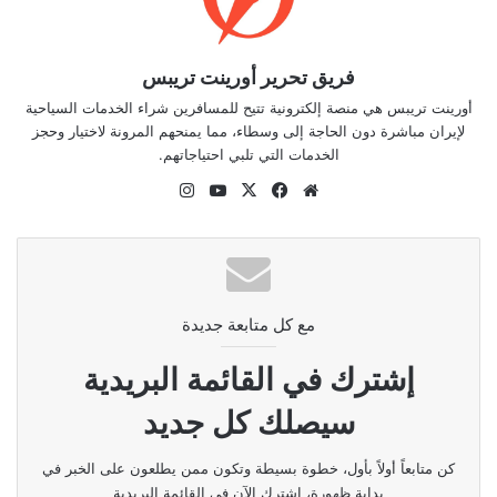
فريق تحرير أورينت تريبس
أورينت تريبس هي منصة إلكترونية تتيح للمسافرين شراء الخدمات السياحية
لإيران مباشرة دون الحاجة إلى وسطاء، مما يمنحهم المرونة لاختيار وحجز
الخدمات التي تلبي احتياجاتهم.
موقع
‫X
فيسبوك
‫YouTube
انستقرام
الويب
مع كل متابعة جديدة
إشترك في القائمة البريدية
سيصلك كل جديد
كن متابعاً أولاً بأول، خطوة بسيطة وتكون ممن يطلعون على الخبر في
بداية ظهورة، اشترك الآن في القائمة البريدية