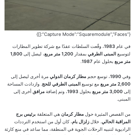
{“Capture Mode”:”Squaremodule”,”Faces”:[]}
في عام
1983
، وقّعت السلطات عقدًا مع شركة تطوير المطارات
لتوسيع
المبنى الطرفي
بمقدار
1,200 متر مربع
، ليصل إلى
1,800
متر مربع
بحلول عام
1987
.
وفي
1990
، توسع حجم
مطار كرمان الدولي
مرة أخرى ليصل إلى
2,600 متر مربع
مع توسيع
المبنى الطرفي للحج
. وازدادت المساحة
إلى
3,000 متر مربع
بحلول
1993
، وتم إضافة
مرافق
أخرى إلى
المبنى.
من القصص المثيرة حول
مطار كرمان
هي المتعلقة ب
رئيس برج
المراقبة الحالي
. خلال
زلزال بام
، كان أول من استخدم الترددات
الراديوية لتنبيه الرحلات الجوية في المنطقة، مما ساعد في منع كارثة