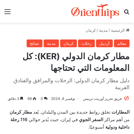
بحث عن
الق
الرئيسية
/
مدينة
/
كرمان
معالم
أردبيل
رحلات
كرمان
مدينة
نصائح
مطار كرمان الدولي (KER): كل
المعلومات التي تحتاجها
دليل مطار كرمان الدولي: الرحلات والمرافق والفنادق
القريبة
فريق تحرير أورينت تريبس
نوفمبر 4, 2024
0
69
3 دقائق
المطارات
تخلق روابط جديدة بين المدن والبلدان. يُعد
مطار كرمان
من أهم مراكز
السفر الجوي
في إيران، حيث يُدير حوالي
116 رحلة
داخلية ودولية
أسبوعيًا.