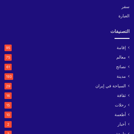
سفر
العبارة
التصنيفات
إقامة
95
معالم
75
نصائح
61
مدينة
193
السياحة في إيران
29
ثقافة
16
رحلات
15
أطعمة
10
أخبار
2
طبيعة
2