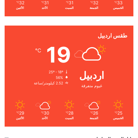
32
31
31
32
33
℃
℃
℃
℃
℃
الخميس
الجمعة
السبت
الأحد
الأثنين
طقس اردبيل
19
℃
اردبيل
25º - 18º
56%
2.52 كيلومتر/ساعة
غيوم متفرقة
29
30
28
26
25
℃
℃
℃
℃
℃
الخميس
الجمعة
السبت
الأحد
الأثنين