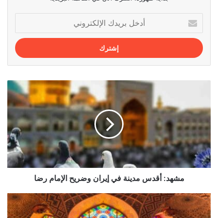
أدخل
بريدك
الإلكتروني
مشهد:
أقدس
مدينة
في
إيران
وضريح
الإمام
رضا
مشهد: أقدس مدينة في إيران وضريح الإمام رضا
مسجد
نصير
الملک