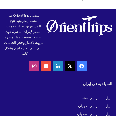
منصة OrientTrips هي
منصة إلكترونية تتيح
للمسافرين شراء خدمات
السفر لإيران مباشرةً دون
الحاجة لوسيط، مما يمنحهم
مرونة لاختيار وحجز الخدمات
التي تلبي احتياجاتهم بشكل
كامل.
‫X
فيسبوك
لينكدإن
‫YouTube
انستقرام
السياحية في إيران
دليل السفر إلى مشهد
دليل السفر إلى طهران
دليل السفر إلى أصفهان