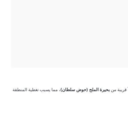
ً قريبة من
بحيرة الملح (حوض سلطان)
، مما يسبب تغطية المنطقة