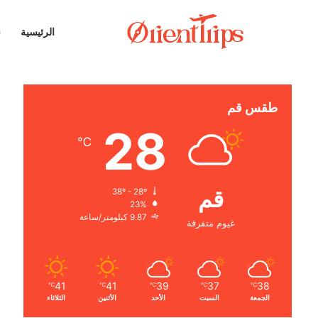
الرئيسية
ن
طقس قم
28
℃
قم
38º - 28º
23%
9.87 كيلومتر/ساعة
غيوم متفرقة
41
41
39
37
38
℃
℃
℃
℃
℃
الجمعة
السبت
الأحد
الأثنين
الثلاثاء