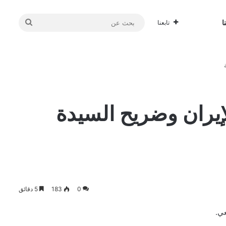
بحث
ا
تابعنا
عن
إيران وضريح السيدة
0
183
5 دقائق
عي.