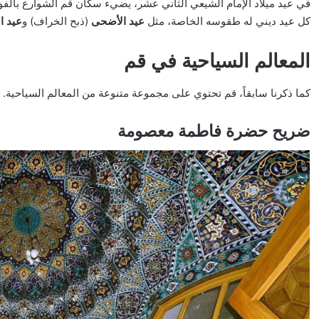
في عيد ميلاد الإمام الشيعي الثاني عشر، يضيء سكان قم الشوارع بالفو
كل عيد ديني له طقوسه الخاصة، مثل
عيد الأضحى
(ذبح الخراف) و
عيد ا
المعالم السياحية في قم
كما ذكرنا سابقاً، قم تحتوي على مجموعة متنوعة من المعالم السياحية. أول
ضريح حضرة فاطمة معصومة