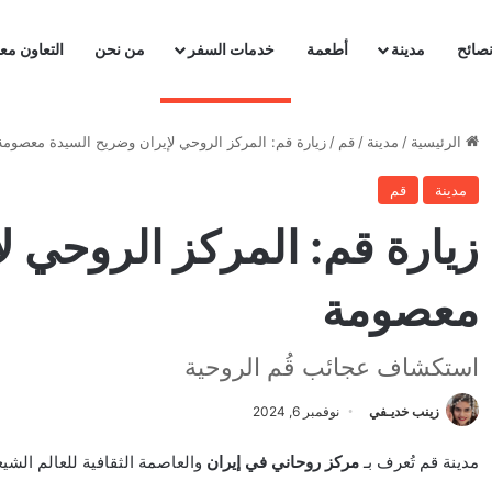
صائح
مدينة
أطعمة
خدمات السفر
من نحن
التعاون معن
الرئيسية
/
مدينة
/
قم
/
زيارة قم: المركز الروحي لإيران وضريح السيدة معصومة
مدينة
قم
زيارة قم: المركز الروحي ل
معصومة
استكشاف عجائب قُم الروحية
زينب خديـفي
نوفمبر 6, 2024
مدينة قم تُعرف بـ
مركز روحاني في إيران
والعاصمة الثقافية للعالم الشي