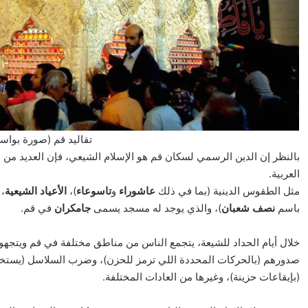
تقاليد قم (صورة بواسطة voyage
بالنظر إن الدين الرسمي لسكان قم هو الإسلام الشيعي، فإن العديد من ع
العربية.
مثل الطقوس الدينية (بما في ذلك
عاشوراء
و
تاسوعاء
)،
الأعياد الشيعية
،
باسم
نصف شعبان
)، والذي يوجد له مسجد يسمى
جامكران
في قم.
خلال أيام الحداد للشيعة، يتجمع الناس من مناطق مختلفة في قم وي
صدورهم (بالحركات المحددة اللي ترمز للحزن)، وضرب السلاسل (يستخد
(بإيقاعات حزينة)، وغيرها من العادات المختلفة.