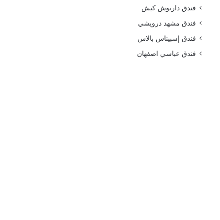
فندق داريوش كيش
فندق مشهد درويشي
فندق إسبيناس بالاس
فندق عباسي اصفهان