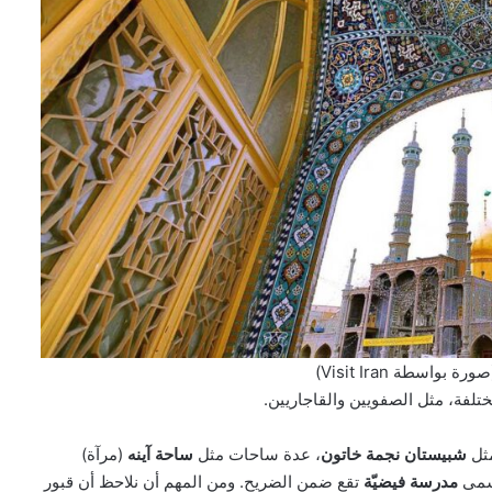
سطة Visit Iran)
ختلفة، مثل الصفويين والقاجاريين.
مثل
شبيستان نجمة خاتون
، عدة ساحات مثل
ساحة آينه
(مرآة)
تسمى
مدرسة فيضيّة
تقع ضمن الضريح. ومن المهم أن نلاحظ أن قبور