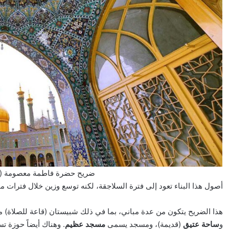
ضريح حضرة فاطمة معصومة (صورة بوا
أصول هذا البناء تعود إلى فترة السلاجقة، لكنه توسع وزين خلال فترات م
هذا الضريح يتكون من عدة مباني، بما في ذلك شبيستان (قاعة للصلاة) 
و
ساحة عتيق
(قديمة)، ومسجد يسمى
مسجد عظيم
. وهناك أيضاً حوزة 