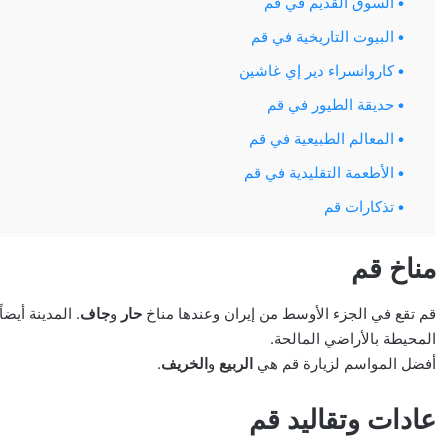
السوق القديم في قم
البيوت التاريخية في قم
كاروانسراء دير إي غاشين
حديقة الطيور في قم
المعالم الطبيعية في قم
الأطعمة التقليدية في قم
تذكارات قم
مناخ قم
قم تقع في الجزء الأوسط من إيران وعندها مناخ
حار
و
جاف
. المدينة أيضا
المحيطة بالأراضي المالحة.
أفضل المواسم لزيارة قم هي
الربيع
و
الخريف
.
عادات وتقاليد قم